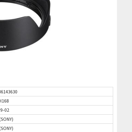
36143630
H168
09-02
SONY)
SONY)