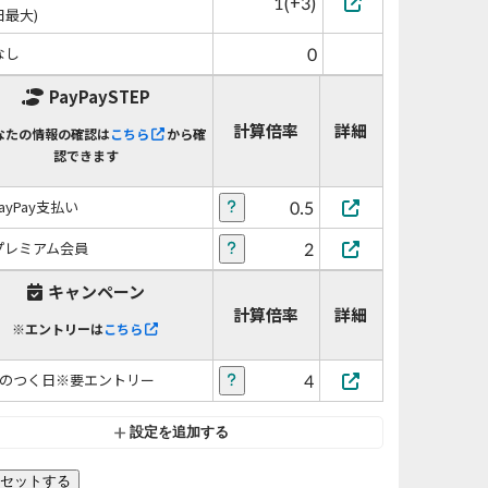
1(+3)
日最大)
0
なし
PayPaySTEP
計算倍率
詳細
なたの情報の確認は
こちら
から確
認できます
0.5
PayPay支払い
2
プレミアム会員
キャンペーン
計算倍率
詳細
※エントリーは
こちら
4
5のつく日※要エントリー
設定を追加する
セットする