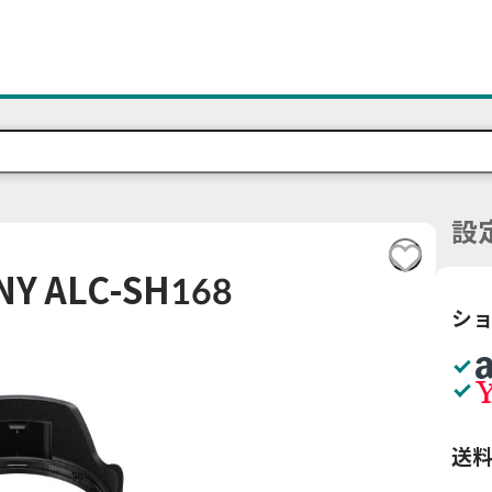
設
 ALC-SH168
シ
送