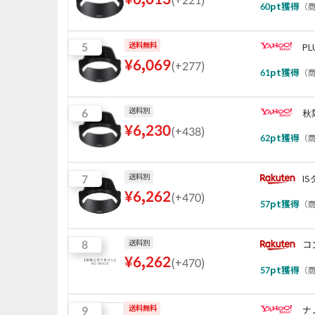
60
pt獲得
（
商
5
送料無料
PL
¥
6,069
(
+277
)
61
pt獲得
（
商
6
送料別
秋
¥
6,230
(
+438
)
62
pt獲得
（
商
7
送料別
I
¥
6,262
(
+470
)
57
pt獲得
（
商
8
送料別
コ
¥
6,262
(
+470
)
57
pt獲得
（
商
9
送料無料
ナ