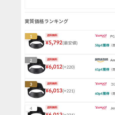
実質価格ランキング
1
送料無料
PC
¥
5,792
(
最安値
)
58
pt獲得
（
商
2
送料無料
Am
¥
6,012
(
+220
)
61
pt獲得
（
商
3
送料無料
コ
¥
6,013
(
+221
)
60
pt獲得
（
商
4
送料無料
Jo
¥
6,013
(
+221
)