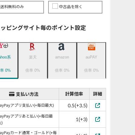
送料無料のみ
中古品を除く
ョッピングサイト毎のポイント設定
ahoo系
楽天
amazon
auPAY
倍率
0
%
倍率
0
%
倍率
0
%
倍率
0
%
計算倍率
詳細
支払い方法
0.5(+3.5)
PayPayアプリ支払い(+毎日最大)
PayPayアプリあと払い(+毎日最
1(+3)
大)
PayPayカード通常・ゴールド(+毎