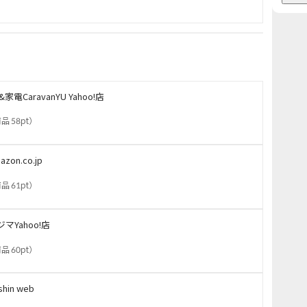
&家電CaravanYU Yahoo!店
品 58pt
）
azon.co.jp
品 61pt
）
ジマYahoo!店
品 60pt
）
shin web