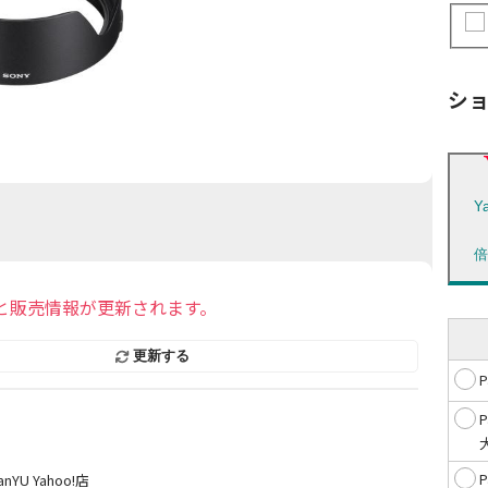
シ
Y
と販売情報が更新されます。
更新する
nYU Yahoo!店