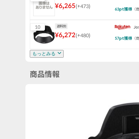
¥
6,265
(
+473
)
63
pt獲得
（
商
10
送料別
J
¥
6,272
(
+480
)
57
pt獲得
（
商
もっとみる
商品情報