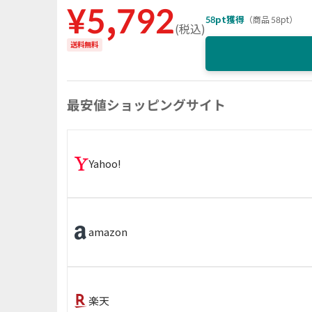
¥
5,792
58
pt獲得
（
商品 58pt
）
(
税込
)
送料無料
最安値ショッピングサイト
Yahoo!
amazon
楽天