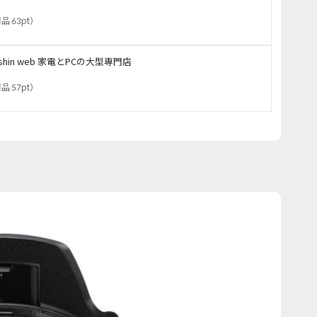
品 63pt
）
oshin web 家電とPCの大型専門店
品 57pt
）