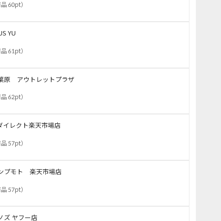
品 60pt
）
US YU
品 61pt
）
葉原 アウトレットプラザ
品 62pt
）
Sダイレクト楽天市場店
品 57pt
）
ンプモト 楽天市場店
品 57pt
）
ノズ ヤフー店