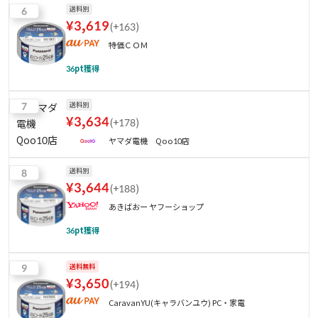
6
送料別
¥
3,619
(
+163
)
特価ＣＯＭ
36
pt獲得
7
送料別
¥
3,634
(
+178
)
ヤマダ電機 Qoo10店
8
送料別
¥
3,644
(
+188
)
あきばおー ヤフーショップ
36
pt獲得
9
送料無料
¥
3,650
(
+194
)
CaravanYU(キャラバンユウ) PC・家電