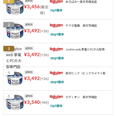
1
送料別
あきばお〜楽天市場支店
¥
3,456
(
最安
34
pt獲得
値
)
2
送料別
ヤマダ電機 楽天市場店
¥
3,492
(
+36
)
380
pt獲得
3
送料別
Joshin web 家電とPCの大型専門
¥
3,492
(
+36
)
店
380
pt獲得
4
送料別
楽天ビック（ビックカメラ×楽
¥
3,492
(
+36
)
天）
380
pt獲得
5
送料別
エディオン 楽天市場店
¥
3,540
(
+84
)
35
pt獲得