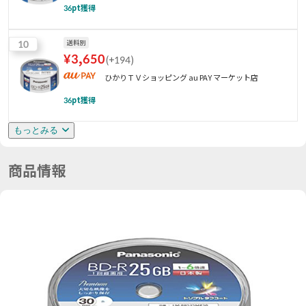
36
pt獲得
10
送料別
¥
3,650
(
+194
)
ひかりＴＶショッピング au PAY マーケット店
36
pt獲得
もっとみる
商品情報