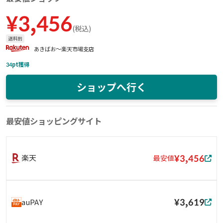
¥
3,456
(
税込
)
送料別
あきばお〜楽天市場支店
34
pt獲得
ショップへ行く
最安値ショッピングサイト
¥3,456
楽天
最安値
¥3,619
auPAY