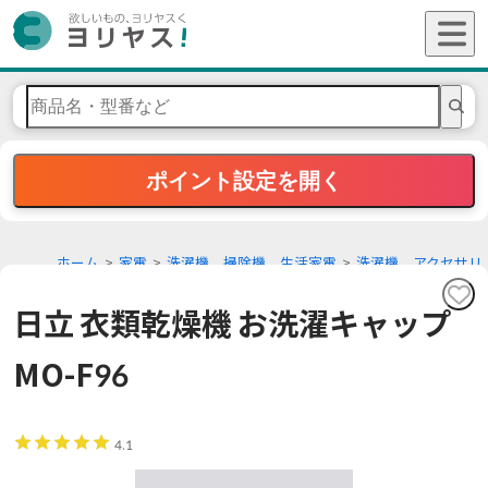
ポイント設定を開く
ホーム
家電
洗濯機、掃除機、生活家電
洗濯機、アクセサリ
ー
日立 衣類乾燥機 お洗濯キャップ
MO-F96
4.1