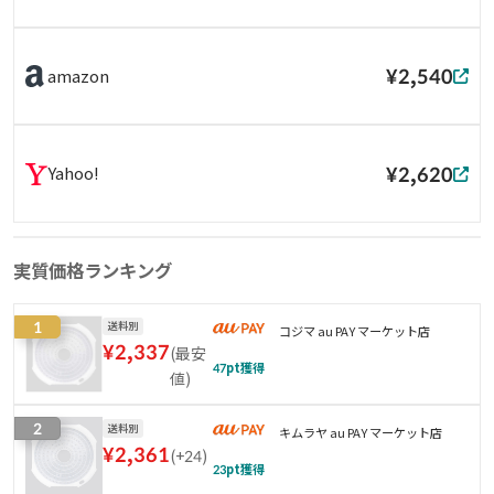
¥2,540
amazon
¥2,620
Yahoo!
実質価格ランキング
1
送料別
コジマ au PAY マーケット店
¥
2,337
(
最安
47
pt獲得
値
)
2
送料別
キムラヤ au PAY マーケット店
¥
2,361
(
+24
)
23
pt獲得