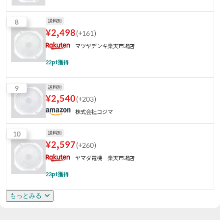
8
送料別
¥
2,498
(
+161
)
マツヤデンキ楽天市場店
22
pt獲得
9
送料別
¥
2,540
(
+203
)
株式会社コジマ
10
送料別
¥
2,597
(
+260
)
ヤマダ電機 楽天市場店
23
pt獲得
もっとみる