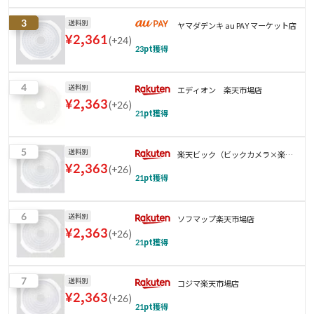
3
送料別
ヤマダデンキ au PAY マーケット店
¥
2,361
(
+24
)
23
pt獲得
4
送料別
エディオン 楽天市場店
¥
2,363
(
+26
)
21
pt獲得
5
送料別
楽天ビック（ビックカメラ×楽
¥
2,363
(
+26
)
天）
21
pt獲得
6
送料別
ソフマップ楽天市場店
¥
2,363
(
+26
)
21
pt獲得
7
送料別
コジマ楽天市場店
¥
2,363
(
+26
)
21
pt獲得