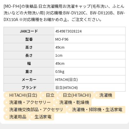
[MO-F94]の後継品 日立洗濯機用お洗濯キャップ(毛布洗い、ふとん
洗いなどの大物洗い用) 対応機種:BW-DV120C、BW-DX120B、BW-
DX110A ※対応機種をお確かめの上、ご注文ください。
JANコード
4549873028224
型番
MO-F96
高さ
49cm
長さ
1cm
幅
49cm
重さ
0.5kg
メーカー
HITACHI(日立)
ブランド
日立(HITACHI)
HITACHI(日立)
日立
日立(HITACHI)
洗濯機
洗濯機・アクセサリー
洗濯機・乾燥機
洗濯機交換部品・アクセサリ
洗濯機・掃除機・生活家電
洗濯用品
生活家電