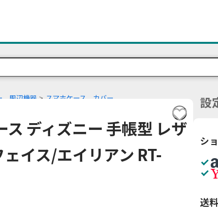
ー、周辺機器
スマホケース、カバー
設
 ケース ディズニー 手帳型 レザ
シ
ェイス/エイリアン RT-
送