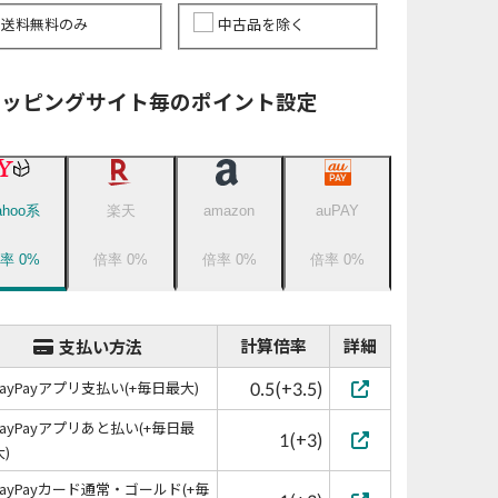
送料無料のみ
中古品を除く
ョッピングサイト毎のポイント設定
ahoo系
楽天
amazon
auPAY
倍率
0
%
倍率
0
%
倍率
0
%
倍率
0
%
計算倍率
詳細
支払い方法
0.5(+3.5)
PayPayアプリ支払い(+毎日最大)
PayPayアプリあと払い(+毎日最
1(+3)
大)
PayPayカード通常・ゴールド(+毎