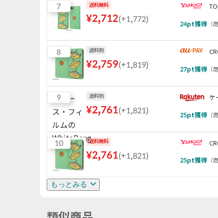
7
送料無料
T
¥
2,712
(
+1,772
)
24
pt獲得
（
商
8
送料別
CR
¥
2,759
(
+1,819
)
27
pt獲得
（
商
9
送料別
ケ
¥
2,761
(
+1,821
)
25
pt獲得
（
商
10
送料無料
CR
¥
2,761
(
+1,821
)
25
pt獲得
（
商
もっとみる
類似商品