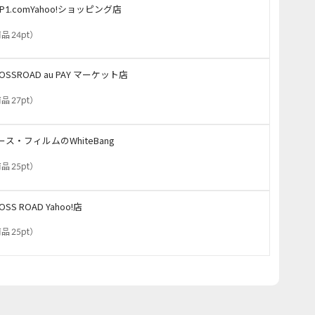
OP1.comYahoo!ショッピング店
品 24pt
）
OSSROAD au PAY マーケット店
品 27pt
）
ース・フィルムのWhiteBang
品 25pt
）
OSS ROAD Yahoo!店
品 25pt
）