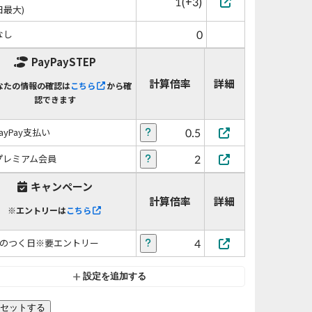
1(+3)
日最大)
0
なし
PayPaySTEP
計算倍率
詳細
なたの情報の確認は
こちら
から確
認できます
0.5
PayPay支払い
2
プレミアム会員
キャンペーン
計算倍率
詳細
※エントリーは
こちら
4
5のつく日※要エントリー
設定を追加する
セットする