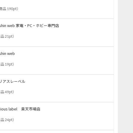
商品 190pt
）
oshin web 家電・PC・ホビー専門店
品 21pt
）
shin web
品 19pt
）
リアスレーベル
品 49pt
）
rious label 楽天市場店
品 24pt
）