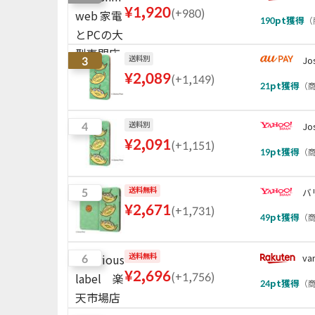
¥
1,920
(
+980
)
190
pt獲得
（
3
送料別
J
¥
2,089
(
+1,149
)
21
pt獲得
（
商
4
送料別
Jo
¥
2,091
(
+1,151
)
19
pt獲得
（
商
5
送料無料
バ
¥
2,671
(
+1,731
)
49
pt獲得
（
商
6
送料無料
va
¥
2,696
(
+1,756
)
24
pt獲得
（
商