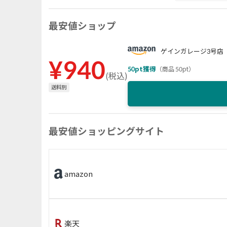
最安値ショップ
ゲインガレージ3号店
¥
940
50
pt獲得
（
商品 50pt
）
(
税込
)
送料別
最安値ショッピングサイト
amazon
楽天