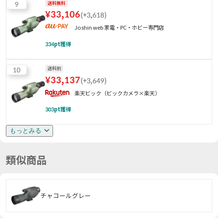
9
送料無料
¥
33,106
(
+3,618
)
Joshin web 家電・PC・ホビー専門店
334
pt獲得
10
送料別
¥
33,137
(
+3,649
)
楽天ビック（ビックカメラ×楽天）
303
pt獲得
もっとみる
類似商品
チャコールグレー