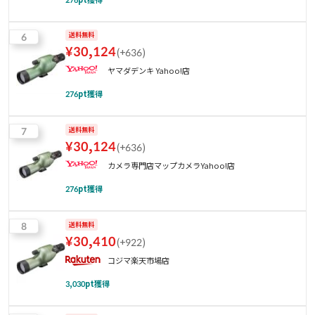
6
送料無料
¥
30,124
(
+636
)
ヤマダデンキ Yahoo!店
276
pt獲得
7
送料無料
¥
30,124
(
+636
)
カメラ専門店マップカメラYahoo!店
276
pt獲得
8
送料無料
¥
30,410
(
+922
)
コジマ楽天市場店
3,030
pt獲得