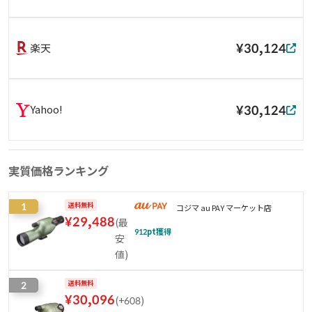
¥30,124
楽天
¥30,124
Yahoo!
実質価格ランキング
1
送料無料
コジマ au PAY マーケット店
¥
29,488
(
最
912
pt獲得
安
値
)
2
送料無料
¥
30,096
(
+608
)