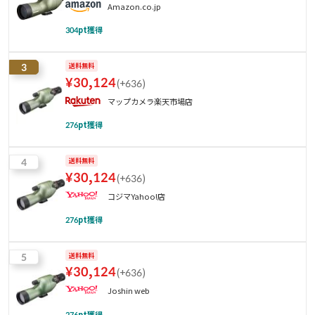
Amazon.co.jp
304
pt獲得
3
送料無料
¥
30,124
(
+636
)
マップカメラ楽天市場店
276
pt獲得
4
送料無料
¥
30,124
(
+636
)
コジマYahoo!店
276
pt獲得
5
送料無料
¥
30,124
(
+636
)
Joshin web
276
pt獲得