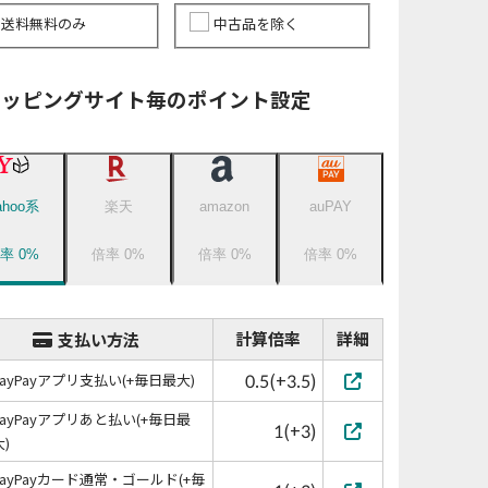
送料無料のみ
中古品を除く
ョッピングサイト毎のポイント設定
ahoo系
楽天
amazon
auPAY
倍率
0
%
倍率
0
%
倍率
0
%
倍率
0
%
計算倍率
詳細
支払い方法
0.5(+3.5)
PayPayアプリ支払い(+毎日最大)
PayPayアプリあと払い(+毎日最
1(+3)
大)
PayPayカード通常・ゴールド(+毎