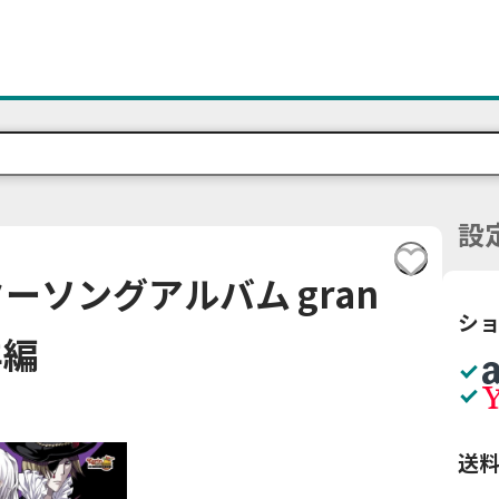
設
ーソングアルバム gran
シ
羊編
送