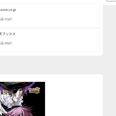
azon.co.jp
品 31pt
）
天ブックス
品 30pt
）