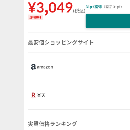
¥
3,049
31
pt獲得
（
商品 31pt
）
(
税込
)
送料無料
最安値ショッピングサイト
amazon
楽天
実質価格ランキング