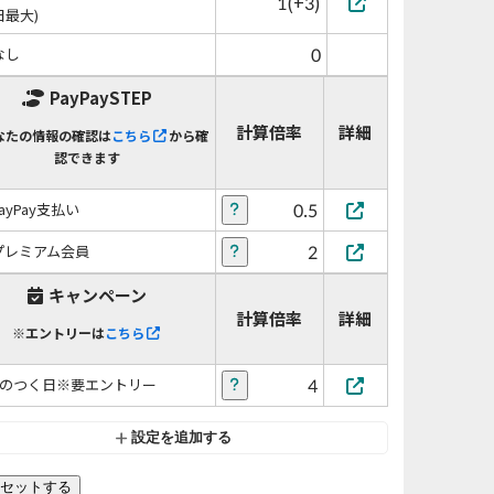
1(+3)
日最大)
0
なし
PayPaySTEP
計算倍率
詳細
なたの情報の確認は
こちら
から確
認できます
0.5
PayPay支払い
2
プレミアム会員
キャンペーン
計算倍率
詳細
※エントリーは
こちら
4
5のつく日※要エントリー
設定を追加する
セットする