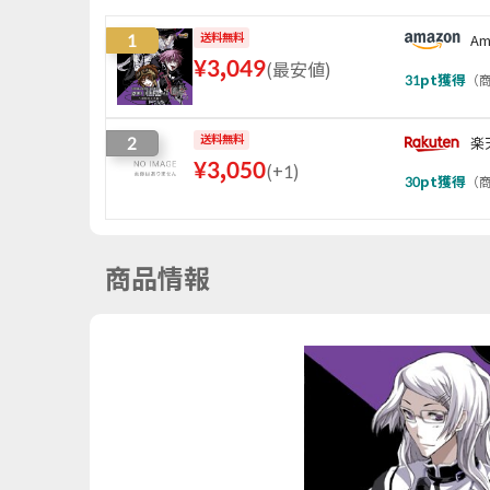
1
送料無料
Am
¥
3,049
(
最安値
)
31
pt獲得
（
商
2
送料無料
楽
¥
3,050
(
+1
)
30
pt獲得
（
商
商品情報