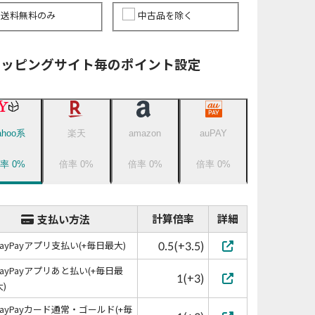
送料無料のみ
中古品を除く
ョッピングサイト毎のポイント設定
ahoo系
楽天
amazon
auPAY
倍率
0
%
倍率
0
%
倍率
0
%
倍率
0
%
計算倍率
詳細
支払い方法
0.5(+3.5)
PayPayアプリ支払い(+毎日最大)
PayPayアプリあと払い(+毎日最
1(+3)
大)
PayPayカード通常・ゴールド(+毎