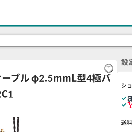
設
ブル φ2.5mmL型4極バ
シ
C1
送