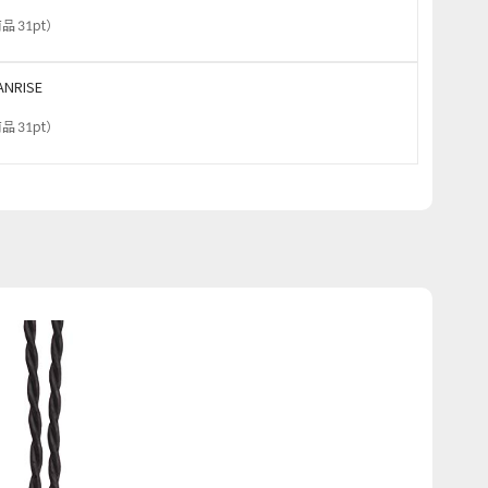
品 31pt
）
ANRISE
品 31pt
）