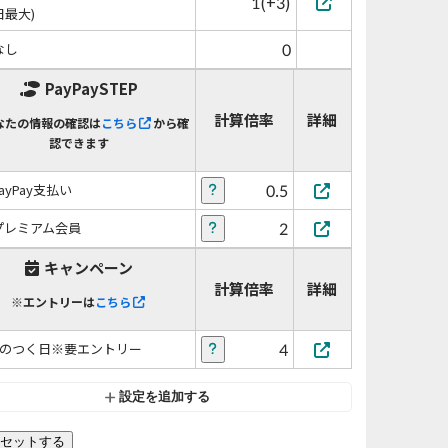
1(+3)
日最大)
0
なし
PayPaySTEP
計算倍率
詳細
なたの情報の確認は
こちら
から確
認できます
0.5
PayPay支払い
2
プレミアム会員
キャンペーン
計算倍率
詳細
※エントリーは
こちら
4
5のつく日※要エントリー
設定を追加する
セットする