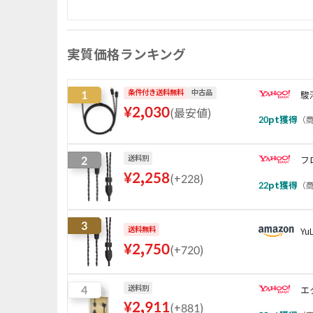
実質価格ランキング
1
条件付き送料無料
中古品
駿
¥
2,030
(
最安値
)
20
pt獲得
（
商
2
送料別
フ
¥
2,258
(
+228
)
22
pt獲得
（
商
3
送料無料
Yu
¥
2,750
(
+720
)
4
送料別
エ
¥
2,911
(
+881
)