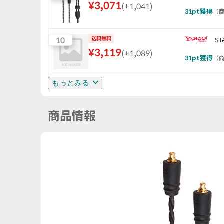
¥
3,071
(
+1,041
)
31
pt獲得
（
商
10
送料無料
ST
¥
3,119
(
+1,089
)
31
pt獲得
（
商
もっとみる
商品情報