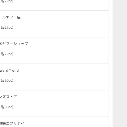
品 29pt
）
ールヤフー店
品 29pt
）
GSヤフーショップ
品 29pt
）
ward Trend
品 30pt
）
ンズストア
品 30pt
）
機嫌エブリデイ