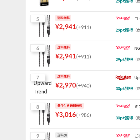
29
pt獲得
（
商
5
送料無料
ロ
¥
2,941
(
+911
)
29
pt獲得
（
商
6
送料無料
N
¥
2,941
(
+911
)
29
pt獲得
（
商
7
送料無料
Up
¥
2,970
(
+940
)
30
pt獲得
（
商
8
条件付き送料無料
ミ
¥
3,016
(
+986
)
30
pt獲得
（
商
9
送料別
ご