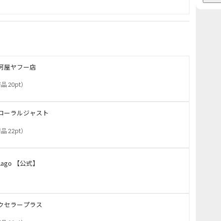
河屋ヤフー店
品 20pt
）
ローラルジャスト
品 22pt
）
Lago 【公式】
クセラープラス