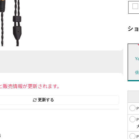
シ
Y
と販売情報が更新されます。
更新する
店