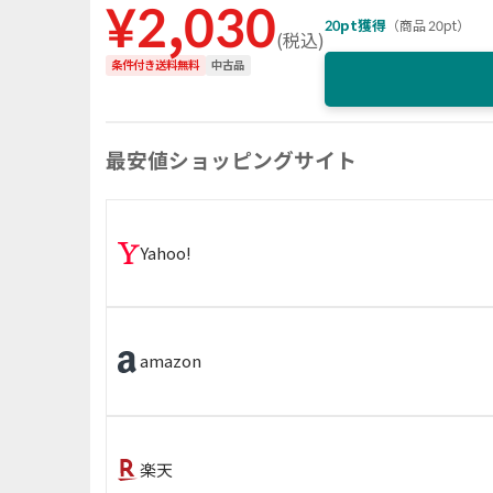
¥
2,030
20
pt獲得
（
商品 20pt
）
(
税込
)
条件付き送料無料
中古品
最安値ショッピングサイト
Yahoo!
amazon
楽天