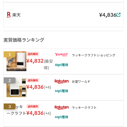
¥4,836
楽天
実質価格ランキング
1
送料無料
ラッキークラフトショッピング
¥
4,832
(
最安
48
pt獲得
値
)
2
送料無料
お宝ワールド
¥
4,836
(
+4
)
44
pt獲得
3
送料無料
ラッキークラフト
¥
4,836
(
+4
)
44
pt獲得