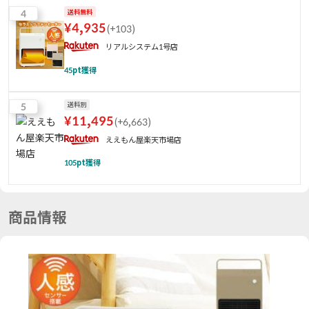
4
送料無料
¥
4,935
(
+103
)
リアルシステム1号店
45
pt獲得
5
送料別
¥
11,495
(
+6,663
)
ええもん屋楽天市場店
105
pt獲得
商品情報