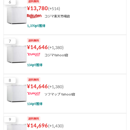
6
送料無料
¥
13,780
(
+514
)
コジマ楽天市場店
1,370
pt獲得
7
送料無料
¥
14,646
(
+1,380
)
コジマYahoo!店
134
pt獲得
8
送料無料
¥
14,646
(
+1,380
)
ソフマップ Yahoo!店
134
pt獲得
9
送料無料
¥
14,696
(
+1,430
)