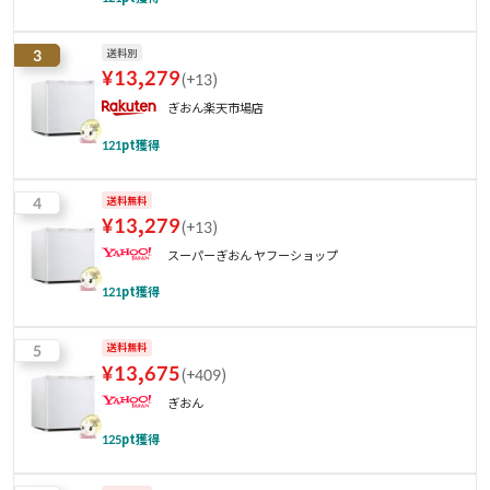
3
送料別
¥
13,279
(
+13
)
ぎおん楽天市場店
121
pt獲得
4
送料無料
¥
13,279
(
+13
)
スーパーぎおん ヤフーショップ
121
pt獲得
5
送料無料
¥
13,675
(
+409
)
ぎおん
125
pt獲得