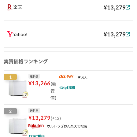
¥13,279
楽天
¥13,279
Yahoo!
実質価格ランキング
1
送料別
ぎおん
¥
13,266
(
最
134
pt獲得
安
値
)
2
送料別
¥
13,279
(
+13
)
ウルトラぎおん楽天市場店
121
pt獲得