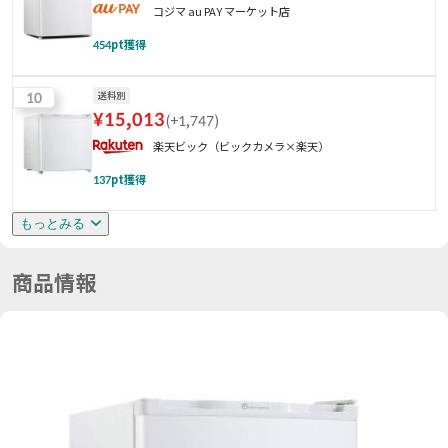
コジマ au PAY マーケット店
454
pt獲得
10
送料別
¥
15,013
(
+1,747
)
楽天ビック（ビックカメラ×楽天）
137
pt獲得
もっとみる
商品情報