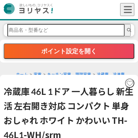
ポイント設定を開く
ホーム
家電
キッチン家電、調理家電
冷蔵庫、冷凍庫
冷蔵庫 46L 1ドア 一人暮らし 新生
活 左右開き対応 コンパクト 単身
おしゃれ ホワイト かわいい TH-
46L1-WH/srm