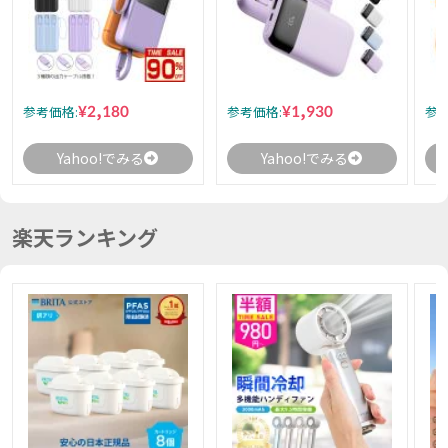
¥2,180
¥1,930
参考価格:
参考価格:
参考
Yahoo!でみる
Yahoo!でみる
楽天ランキング