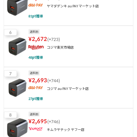
ヤマダデンキ au PAY マーケット店
81
pt獲得
6
送料別
¥
2,672
(
+723
)
コジマ楽天市場店
48
pt獲得
7
送料別
¥
2,693
(
+744
)
コジマ au PAY マーケット店
27
pt獲得
8
送料別
¥
2,695
(
+746
)
キムラヤテック ヤフー店