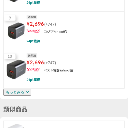
24
pt獲得
9
送料別
¥
2,696
(
+747
)
コジマYahoo!店
24
pt獲得
10
送料別
¥
2,696
(
+747
)
ベスト電器Yahoo!店
24
pt獲得
もっとみる
類似商品