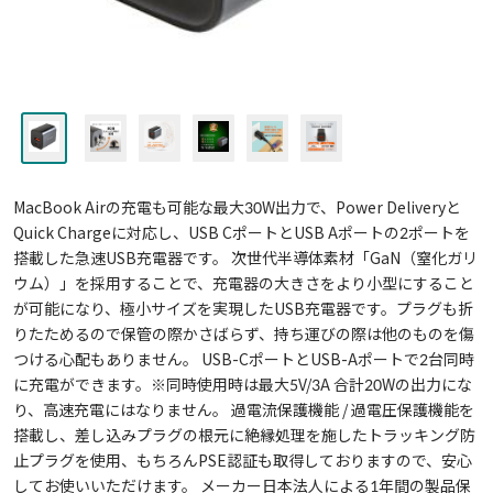
MacBook Airの充電も可能な最大30W出力で、Power Deliveryと
Quick Chargeに対応し、USB CポートとUSB Aポートの2ポートを
搭載した急速USB充電器です。 次世代半導体素材「GaN（窒化ガリ
ウム）」を採用することで、充電器の大きさをより小型にすること
が可能になり、極小サイズを実現したUSB充電器です。プラグも折
りたためるので保管の際かさばらず、持ち運びの際は他のものを傷
つける心配もありません。 USB-CポートとUSB-Aポートで2台同時
に充電ができます。※同時使用時は最大5V/3A 合計20Wの出力にな
り、高速充電にはなりません。 過電流保護機能 / 過電圧保護機能を
搭載し、差し込みプラグの根元に絶縁処理を施したトラッキング防
止プラグを使用、もちろんPSE認証も取得しておりますので、安心
してお使いいただけます。 メーカー日本法人による1年間の製品保