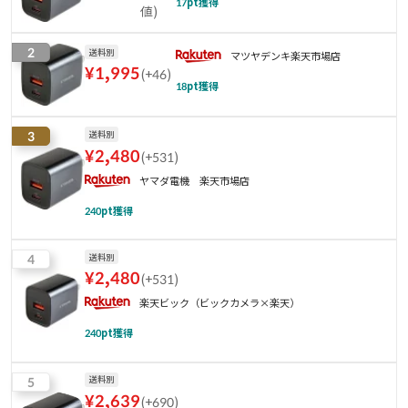
17
pt獲得
値
)
2
送料別
マツヤデンキ楽天市場店
¥
1,995
(
+46
)
18
pt獲得
3
送料別
¥
2,480
(
+531
)
ヤマダ電機 楽天市場店
240
pt獲得
4
送料別
¥
2,480
(
+531
)
楽天ビック（ビックカメラ×楽天）
240
pt獲得
5
送料別
¥
2,639
(
+690
)