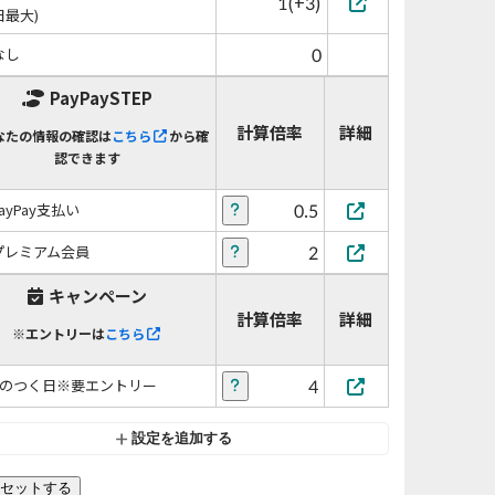
1(+3)
日最大)
0
なし
PayPaySTEP
計算倍率
詳細
なたの情報の確認は
こちら
から確
認できます
0.5
PayPay支払い
2
プレミアム会員
キャンペーン
計算倍率
詳細
※エントリーは
こちら
4
5のつく日※要エントリー
設定を追加する
セットする