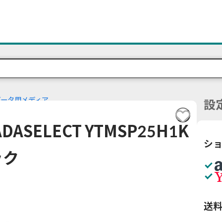
データ用メディア
設
ASELECT YTMSP25H1K
シ
ック
送