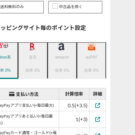
送料無料のみ
中古品を除く
ョッピングサイト毎のポイント設定
ahoo系
楽天
amazon
auPAY
倍率
0
%
倍率
0
%
倍率
0
%
倍率
0
%
計算倍率
詳細
支払い方法
0.5(+3.5)
PayPayアプリ支払い(+毎日最大)
PayPayアプリあと払い(+毎日最
1(+3)
大)
PayPayカード通常・ゴールド(+毎