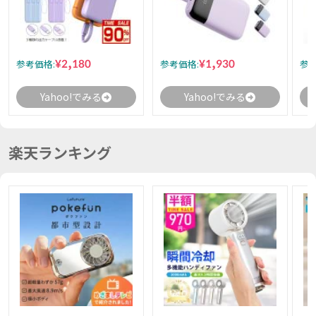
¥2,180
¥1,930
参考価格:
参考価格:
参考
Yahoo!でみる
Yahoo!でみる
楽天ランキング