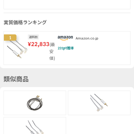
実質価格ランキング
1
送料別
Amazon.co.jp
¥
22,833
(
最
231
pt獲得
安
値
)
類似商品