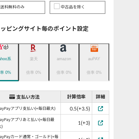
送料無料のみ
中古品を除く
ョッピングサイト毎のポイント設定
ahoo系
楽天
amazon
auPAY
倍率
0
%
倍率
0
%
倍率
0
%
倍率
0
%
計算倍率
詳細
支払い方法
0.5(+3.5)
PayPayアプリ支払い(+毎日最大)
PayPayアプリあと払い(+毎日最
1(+3)
大)
PayPayカード通常・ゴールド(+毎