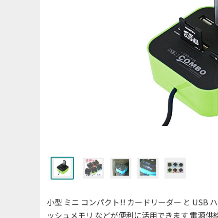
小型 ミニ コンパクト!! カードリーダー と USB ハ
ッシュメモリ などが便利に活用できます 電源供給と