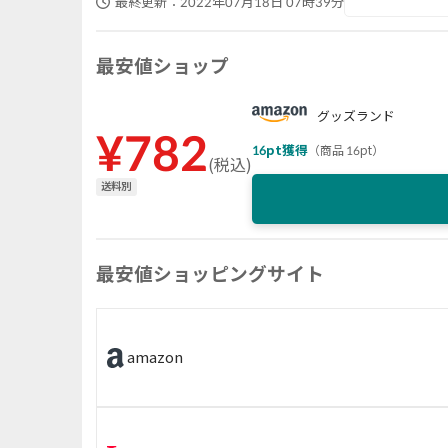
最終更新：
2022年07月18日 07時39分
最安値ショップ
グッズランド
¥
782
16
pt獲得
（
商品 16pt
）
(
税込
)
送料別
最安値ショッピングサイト
amazon