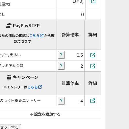
1(+3)
日最大)
0
なし
PayPaySTEP
計算倍率
詳細
なたの情報の確認は
こちら
から確
認できます
0.5
PayPay支払い
2
プレミアム会員
キャンペーン
計算倍率
詳細
※エントリーは
こちら
4
5のつく日※要エントリー
設定を追加する
セットする