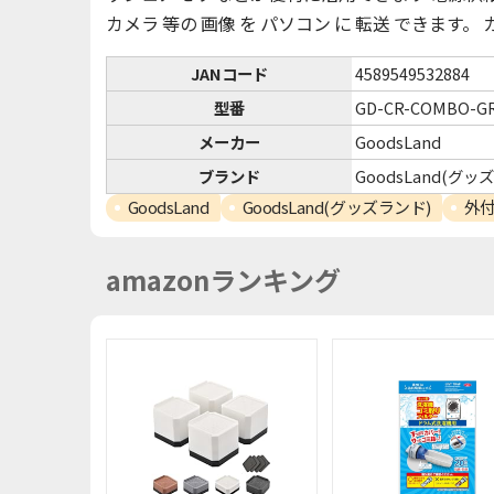
カメラ 等の 画像 を パソコン に 転送 できます。
JANコード
4589549532884
型番
GD-CR-COMBO-G
メーカー
GoodsLand
ブランド
GoodsLand(グッ
GoodsLand
GoodsLand(グッズランド)
外
amazonランキング