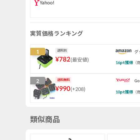
Yahoo!
実質価格ランキング
1
送料別
グ
¥
782
(
最安値
)
16
pt獲得
（
商
2
送料無料
Go
¥
990
(
+208
)
10
pt獲得
（
商
類似商品