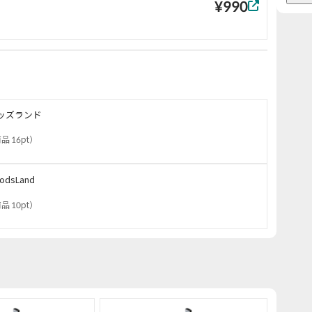
¥990
ッズランド
品 16pt
）
odsLand
品 10pt
）