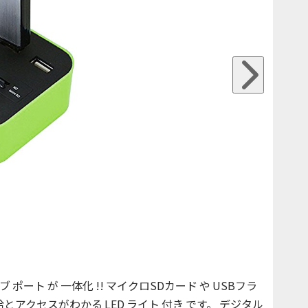
ブ ポート が 一体化 !! マイクロSDカード や USBフラ
アクセスがわかる LED ライト 付き です。 デジタル