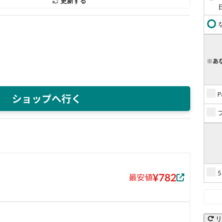
更新する
※あ
ショップへ行く
¥782
最安値
リ