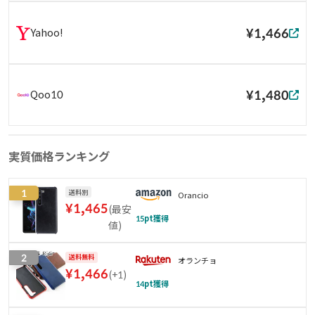
¥1,466
Yahoo!
¥1,480
Qoo10
実質価格ランキング
1
送料別
Orancio
¥
1,465
(
最安
15
pt獲得
値
)
2
送料無料
オランチョ
¥
1,466
(
+1
)
14
pt獲得