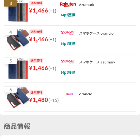
3
送料無料
Azumark
¥
1,466
(
+1
)
14
pt獲得
4
送料無料
スマホケース orancio
¥
1,466
(
+1
)
14
pt獲得
5
送料無料
スマホケース azumark
¥
1,466
(
+1
)
14
pt獲得
6
送料無料
orancio
¥
1,480
(
+15
)
商品情報