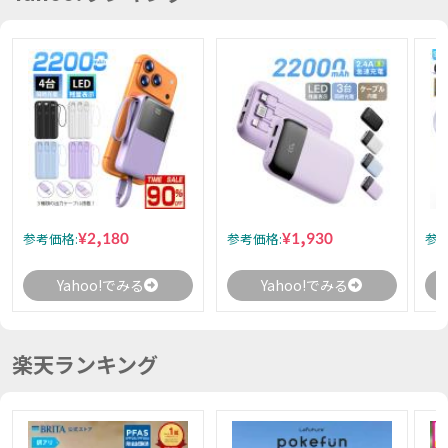
¥2,180
¥1,930
参考価格:
参考価格:
参考
Yahoo!でみる
Yahoo!でみる
楽天ランキング