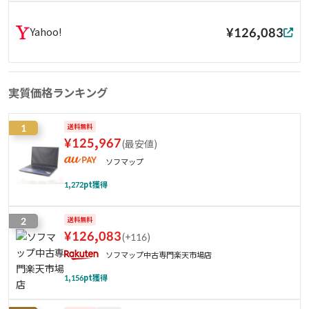
¥126,083
Yahoo!
実質価格ランキング
1
送料無料
¥
125,967
(
最安値
)
ソフマップ
1,272
pt獲得
2
送料無料
¥
126,083
(
+116
)
ソフマップ中古専門楽天市場店
1,156
pt獲得