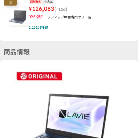
3
送料無料
中古品
¥
126,083
(
+116
)
ソフマップ中古専門ヤフー店
1,156
pt獲得
商品情報