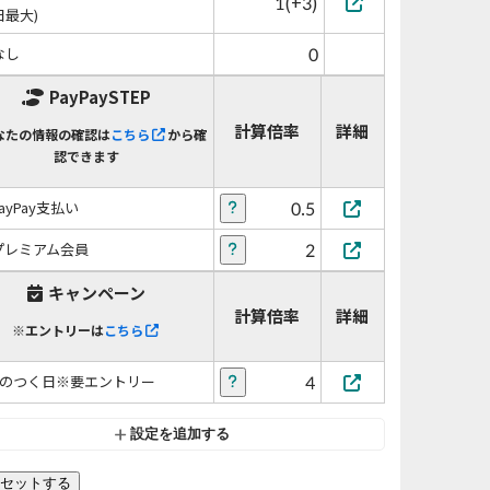
1(+3)
日最大)
0
なし
PayPaySTEP
計算倍率
詳細
なたの情報の確認は
こちら
から確
認できます
0.5
PayPay支払い
2
プレミアム会員
キャンペーン
計算倍率
詳細
※エントリーは
こちら
4
5のつく日※要エントリー
設定を追加する
セットする