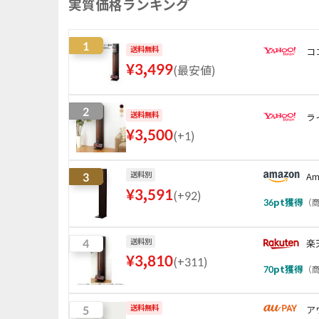
実質価格ランキング
1
送料無料
コ
¥
3,499
(
最安値
)
2
送料無料
ラ
¥
3,500
(
+1
)
3
送料別
Am
¥
3,591
(
+92
)
36
pt獲得
（
商
4
送料別
楽
¥
3,810
(
+311
)
70
pt獲得
（
商
5
送料無料
ア