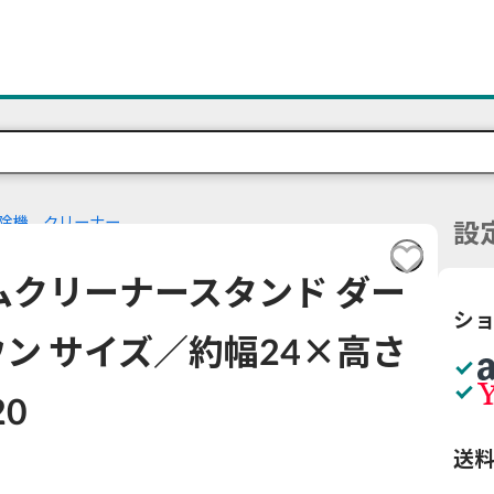
除機、クリーナー
設
ムクリーナースタンド ダー
シ
ン サイズ／約幅24×高さ
20
送