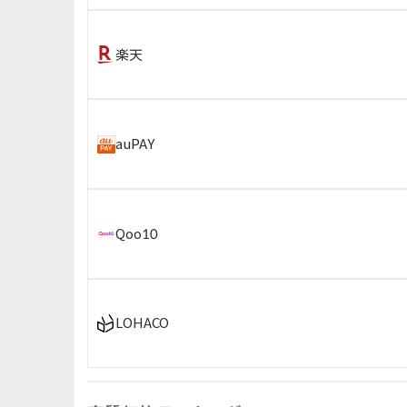
楽天
auPAY
Qoo10
LOHACO