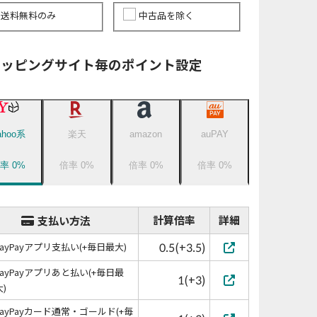
送料無料のみ
中古品を除く
ョッピングサイト毎のポイント設定
ahoo系
楽天
amazon
auPAY
倍率
0
%
倍率
0
%
倍率
0
%
倍率
0
%
計算倍率
詳細
支払い方法
0.5(+3.5)
PayPayアプリ支払い(+毎日最大)
PayPayアプリあと払い(+毎日最
1(+3)
大)
PayPayカード通常・ゴールド(+毎