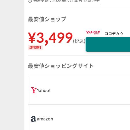
最終更新：
2026年07月30日 13時29分
最安値ショップ
¥
3,499
ココデカウ
(
税込
)
送料無料
最安値ショッピングサイト
Yahoo!
amazon