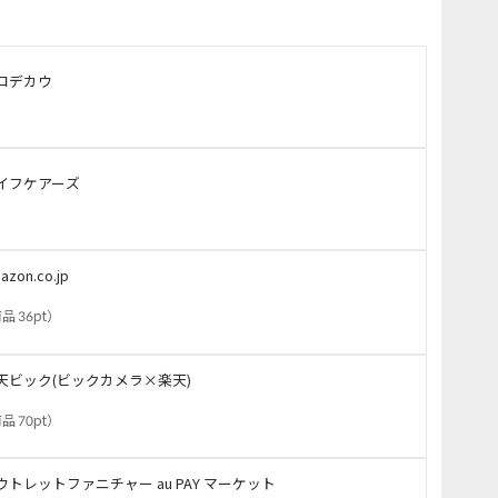
コデカウ
イフケアーズ
azon.co.jp
品 36pt
）
天ビック(ビックカメラ×楽天)
品 70pt
）
ウトレットファニチャー au PAY マーケット