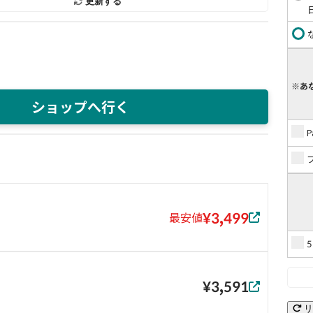
更新する
※あ
ショップへ行く
¥3,499
最安値
¥3,591
リ