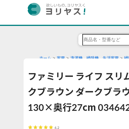
ホーム
家電
洗濯機、掃除機、生活家電
掃
ファミリー ライフ スリ
クブラウン ダークブラウ
130×奥行27cm 03464
4.2