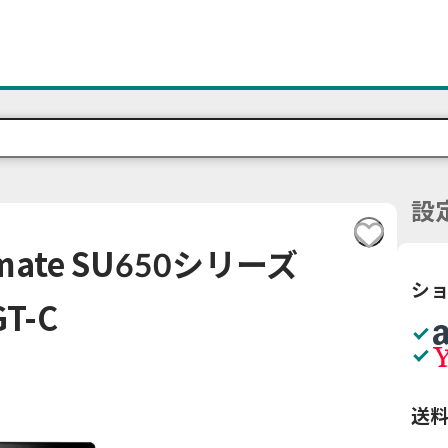
設
timate SU650シリーズ
シ
GT-C
送