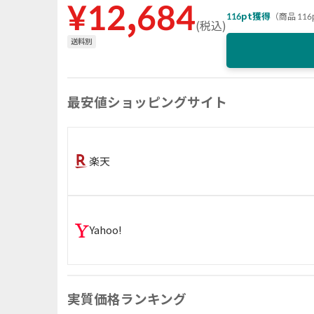
¥
12,684
116
pt獲得
（
商品 116
(
税込
)
送料別
最安値ショッピングサイト
楽天
Yahoo!
実質価格ランキング