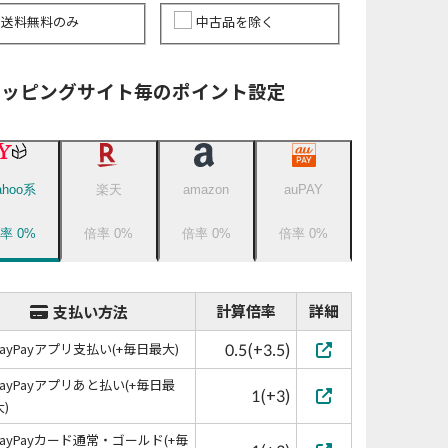
送料無料のみ
中古品を除く
ョッピングサイト毎のポイント設定
ahoo系
楽天
amazon
auPAY
倍率
0
%
倍率
0
%
倍率
0
%
倍率
0
%
計算倍率
詳細
支払い方法
0.5(+3.5)
PayPayアプリ支払い(+毎日最大)
PayPayアプリあと払い(+毎日最
1(+3)
大)
PayPayカード通常・ゴールド(+毎