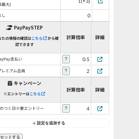
1(+3)
日最大)
0
なし
PayPaySTEP
計算倍率
詳細
なたの情報の確認は
こちら
から確
認できます
0.5
PayPay支払い
2
プレミアム会員
キャンペーン
計算倍率
詳細
※エントリーは
こちら
4
5のつく日※要エントリー
設定を追加する
セットする