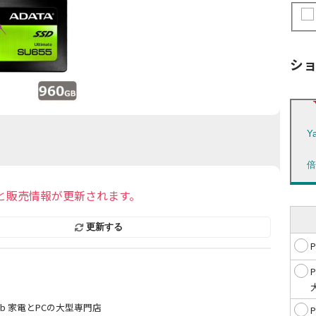
シ
Y
と販売情報が更新されます。
更新する
 web 家電とPCの大型専門店