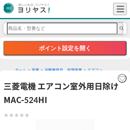
ポイント設定を開く
ホーム
家電
冷暖房器具 空調家電
エアコン
三菱電機 エアコン室外用日除け
MAC-524HI