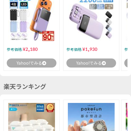
¥2,180
¥1,930
参考価格:
参考価格:
参考
Yahoo!でみる
Yahoo!でみる
楽天ランキング