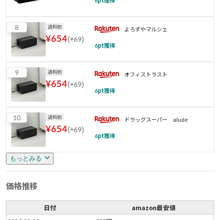
6
pt獲得
8
送料別
よろずやマルシェ
¥
654
(
+69
)
6
pt獲得
9
送料別
オフィストラスト
¥
654
(
+69
)
6
pt獲得
10
送料別
ドラッグスーパー alude
¥
654
(
+69
)
6
pt獲得
もっとみる
価格推移
日付
amazon最安値