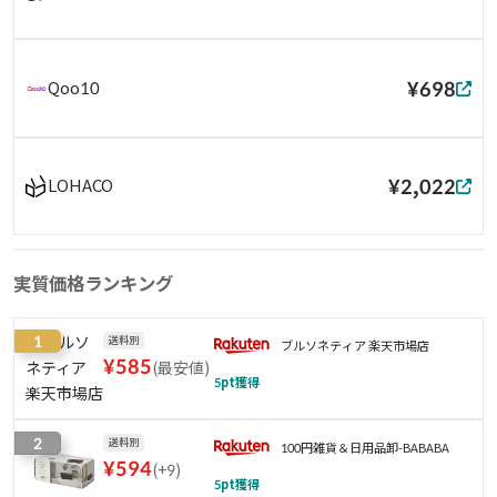
¥698
Qoo10
¥2,022
LOHACO
実質価格ランキング
1
送料別
ブルソネティア 楽天市場店
¥
585
(
最安値
)
5
pt獲得
2
送料別
100円雑貨＆日用品卸-BABABA
¥
594
(
+9
)
5
pt獲得