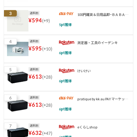
3
送料別
100円雑貨＆日用品卸−ＢＡＢＡＢ
¥
594
(
+9
)
Ａ
5
pt獲得
4
送料別
測定器・工具のイーデンキ
¥
595
(
+10
)
6
pt獲得
5
送料別
けいけい
¥
613
(
+28
)
6
pt獲得
6
送料別
pratique by kk au PAY マーケット
¥
613
(
+28
)
店
6
pt獲得
7
送料別
eくらしshop
¥
632
(
+47
)