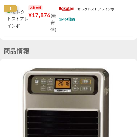
1
送料無料
セレクトストアレインボー
¥
17,876
(
最
164
pt獲得
安
値
)
商品情報