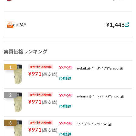
¥1,446
auPAY
実質価格ランキング
1
条件付き送料無料
e-daiku(イーダイク)Yahoo!店
¥
971
(
最安値
)
9
pt獲得
2
条件付き送料無料
e-hanas(イーハナス)Yahoo!店
¥
971
(
最安値
)
9
pt獲得
3
条件付き送料無料
ワイズライフYahoo!店
¥
971
(
最安値
)
9
pt獲得