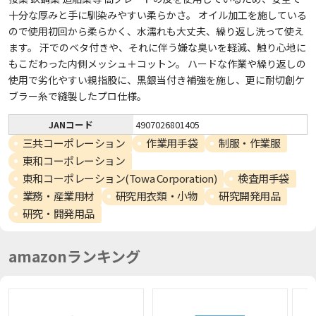
十分な厚みと手に馴染みやすい柔らかさ。 オイル加工を施している
ので使用初回から柔らかく、水濡れも大丈夫、繰り返し洗って使え
ます。 汗でのベタ付きや、それに伴う嫌な臭いを軽減、触り心地に
もこだわった内側メッシュ＋コットン。 ハードな作業や繰り返しの
使用で劣化やすい親指股に、黒銀当付き補強を施し、更に耐切創ケ
ブラー糸で縫製したプロ仕様。
JANコード
4907026801405
三共コーポレーション
作業用手袋
制服・作業服
東和コーポレーション
東和コーポレーション(Towa Corporation)
検査用手袋
業務・産業用材
研究用衣類・小物
研究開発用品
研究・開発用品
amazonランキング