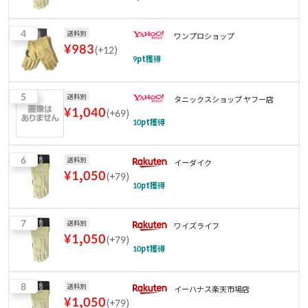
4
送料別
ワンプロショップ
¥
983
(
+12
)
9
pt獲得
5
送料別
タニックスショップ ヤフー店
¥
1,040
(
+69
)
10
pt獲得
6
送料別
イーダイク
¥
1,050
(
+79
)
10
pt獲得
7
送料別
ワイズライフ
¥
1,050
(
+79
)
10
pt獲得
8
送料別
イーハナス楽天市場店
¥
1,050
(
+79
)