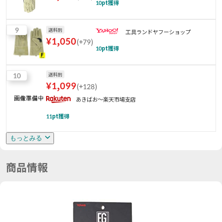
10
pt獲得
9
送料別
工具ランドヤフーショップ
¥
1,050
(
+79
)
10
pt獲得
10
送料別
¥
1,099
(
+128
)
あきばお〜楽天市場支店
11
pt獲得
もっとみる
商品情報