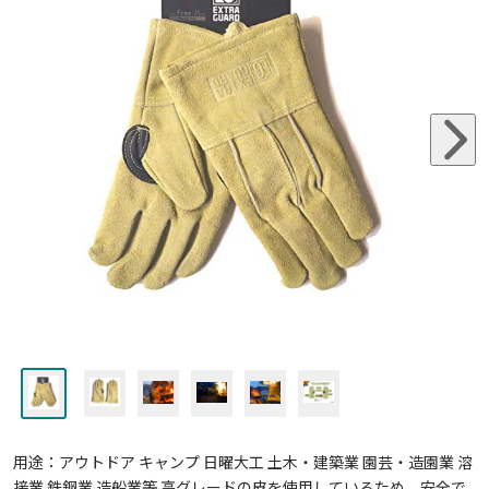
用途：アウトドア キャンプ 日曜大工 土木・建築業 園芸・造園業 溶
接業 鉄鋼業 造船業等 高グレードの皮を使用しているため、安全で