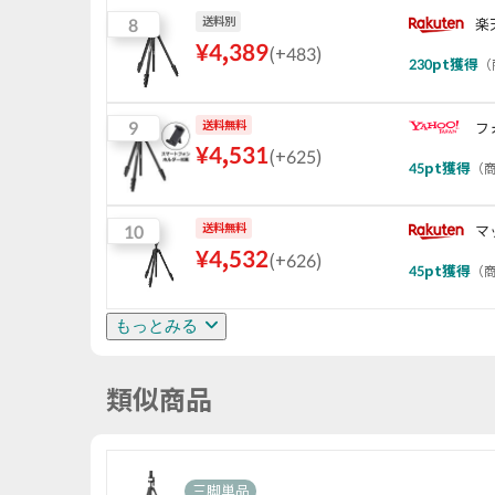
8
送料別
楽
¥
4,389
(
+483
)
230
pt獲得
（
9
送料無料
フ
¥
4,531
(
+625
)
45
pt獲得
（
商
10
送料無料
マ
¥
4,532
(
+626
)
45
pt獲得
（
商
もっとみる
類似商品
三脚単品