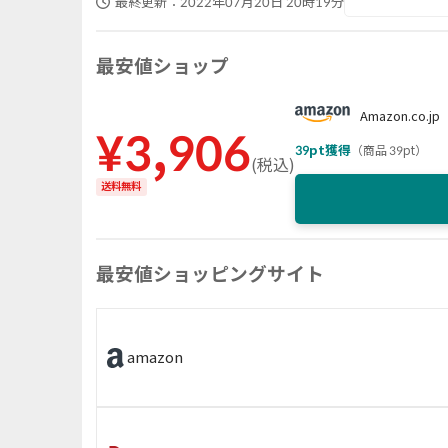
最終更新：
2022年07月20日 20時19分
最安値ショップ
Amazon.co.jp
¥
3,906
39
pt獲得
（
商品 39pt
）
(
税込
)
送料無料
最安値ショッピングサイト
amazon