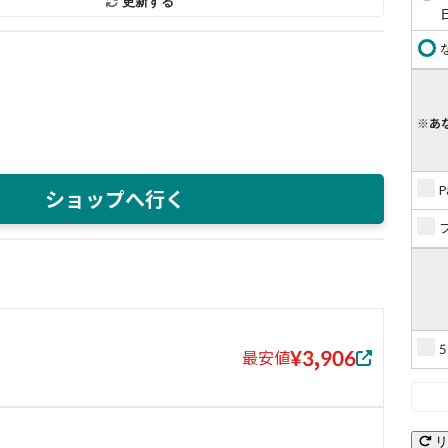
更新する
※あ
ショップへ行く
¥3,906
最安値
リ