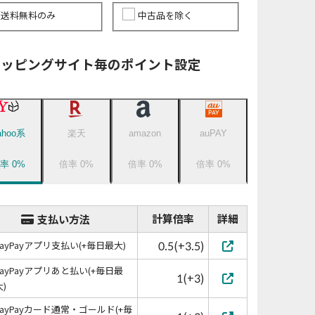
送料無料のみ
中古品を除く
ョッピングサイト毎のポイント設定
ahoo系
楽天
amazon
auPAY
倍率
0
%
倍率
0
%
倍率
0
%
倍率
0
%
計算倍率
詳細
支払い方法
0.5(+3.5)
PayPayアプリ支払い(+毎日最大)
PayPayアプリあと払い(+毎日最
1(+3)
大)
PayPayカード通常・ゴールド(+毎