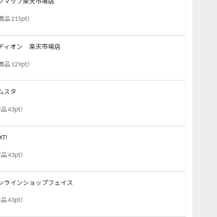
フマップ楽天市場店
商品 215pt
）
ディオン 楽天市場店
商品 129pt
）
ムスタ
品 43pt
）
XT!
品 43pt
）
ンラインショップフェイス
品 43pt
）