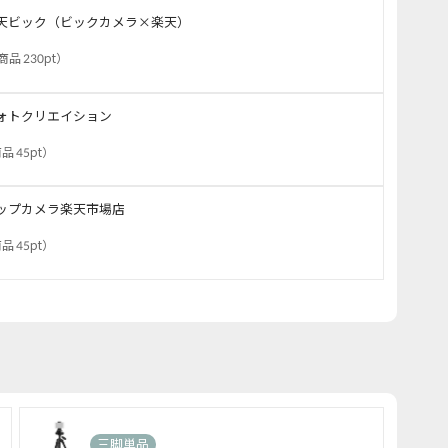
天ビック（ビックカメラ×楽天）
商品 230pt
）
ォトクリエイション
品 45pt
）
ップカメラ楽天市場店
品 45pt
）
三脚単品