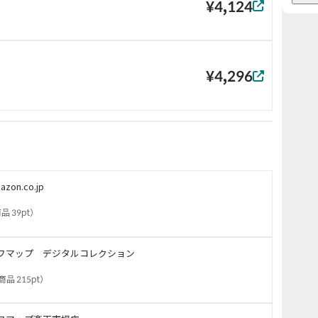
¥4,124
¥4,296
azon.co.jp
品 39pt
）
フマップ デジタルコレクション
商品 215pt
）