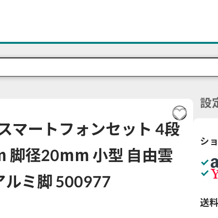
設
43スマートフォンセット 4段
シ
m 脚径20mm 小型 自由雲
ルミ脚 500977
送