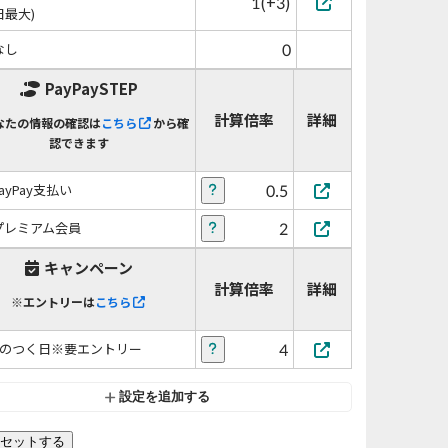
1(+3)
日最大)
0
なし
PayPaySTEP
計算倍率
詳細
なたの情報の確認は
こちら
から確
認できます
0.5
PayPay支払い
2
プレミアム会員
キャンペーン
計算倍率
詳細
※エントリーは
こちら
4
5のつく日※要エントリー
設定を追加する
セットする