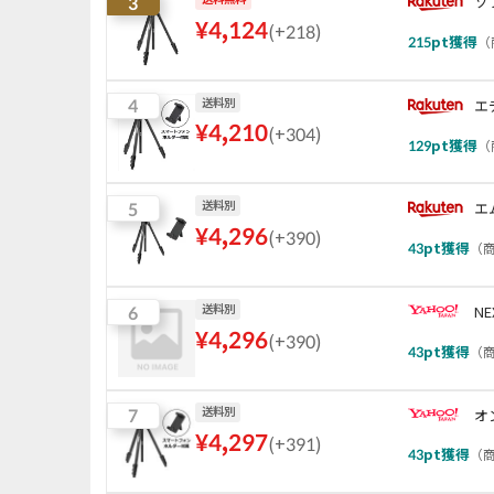
3
ソ
¥
4,124
(
+218
)
215
pt獲得
（
4
送料別
エ
¥
4,210
(
+304
)
129
pt獲得
（
5
送料別
エ
¥
4,296
(
+390
)
43
pt獲得
（
商
6
送料別
NE
¥
4,296
(
+390
)
43
pt獲得
（
商
7
送料別
オ
¥
4,297
(
+391
)
43
pt獲得
（
商