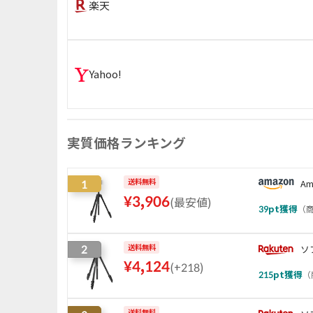
楽天
Yahoo!
実質価格ランキング
1
送料無料
Am
¥
3,906
(
最安値
)
39
pt獲得
（
商
2
送料無料
ソ
¥
4,124
(
+218
)
215
pt獲得
（
送料無料