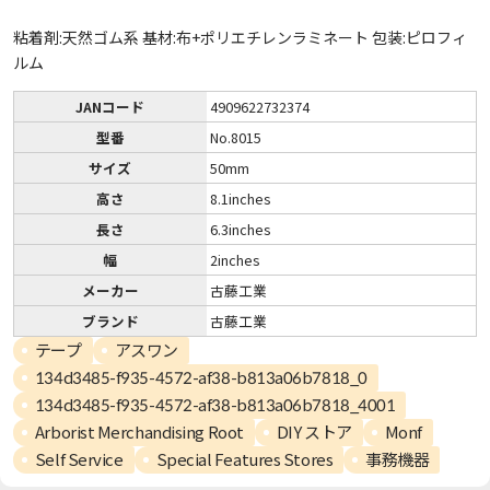
粘着剤:天然ゴム系 基材:布+ポリエチレンラミネート 包装:ピロフィ
ルム
JANコード
4909622732374
型番
No.8015
サイズ
50mm
高さ
8.1inches
長さ
6.3inches
幅
2inches
メーカー
古藤工業
ブランド
古藤工業
テープ
アスワン
134d3485-f935-4572-af38-b813a06b7818_0
134d3485-f935-4572-af38-b813a06b7818_4001
Arborist Merchandising Root
DIY ストア
Monf
Self Service
Special Features Stores
事務機器