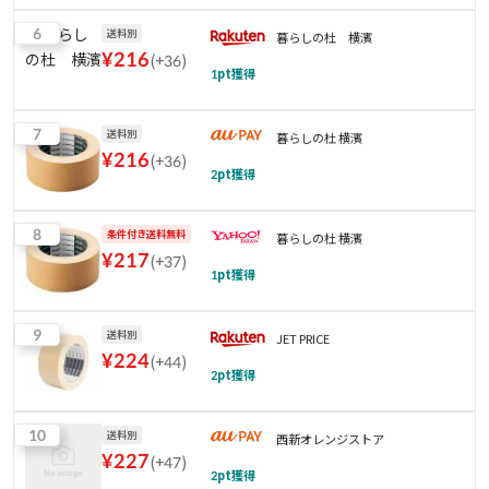
6
送料別
暮らしの杜 横濱
¥
216
(
+36
)
1
pt獲得
7
送料別
暮らしの杜 横濱
¥
216
(
+36
)
2
pt獲得
8
条件付き送料無料
暮らしの杜 横濱
¥
217
(
+37
)
1
pt獲得
9
送料別
JET PRICE
¥
224
(
+44
)
2
pt獲得
10
送料別
西新オレンジストア
¥
227
(
+47
)
2
pt獲得