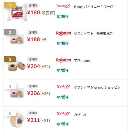
1
送料別
Piony-パイオニー ヤフー店
¥
180
(
最安値
)
1
pt獲得
2
送料別
グラントマト 楽天市場店
¥
188
(
+8
)
1
pt獲得
3
送料別
学びmono
¥
204
(
+24
)
1
pt獲得
4
送料別
グラントマトYahoo!ショッピング
¥
206
(
+26
)
店
1
pt獲得
5
送料別
JetPrice
¥
211
(
+31
)
1
pt獲得