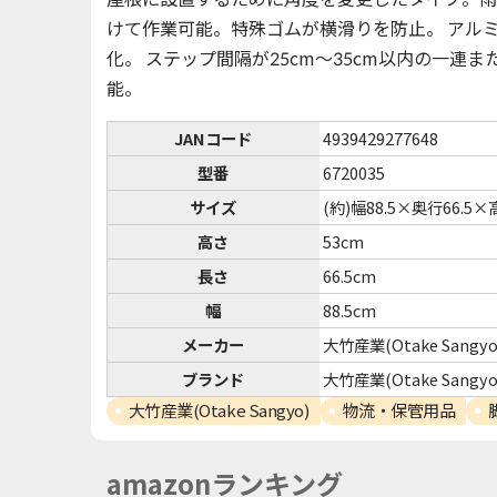
けて作業可能。特殊ゴムが横滑りを防止。 アル
化。 ステップ間隔が25cm〜35cm以内の一
能。
JANコード
4939429277648
型番
6720035
サイズ
(約)幅88.5×奥行66.5×
高さ
53cm
長さ
66.5cm
幅
88.5cm
メーカー
大竹産業(Otake Sangyo
ブランド
大竹産業(Otake Sangyo
大竹産業(Otake Sangyo)
物流・保管用品
amazonランキング