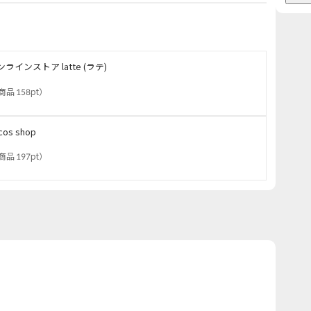
ンラインストア latte (ラテ)
商品 158pt
）
cos shop
商品 197pt
）