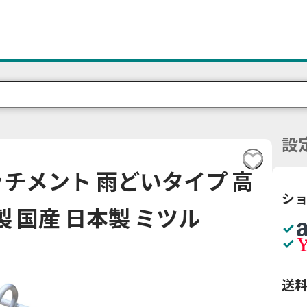
設
チメント 雨どいタイプ 高
シ
製 国産 日本製 ミツル
送