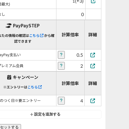
1(+3)
日最大)
0
なし
PayPaySTEP
計算倍率
詳細
なたの情報の確認は
こちら
から確
認できます
0.5
PayPay支払い
2
プレミアム会員
キャンペーン
計算倍率
詳細
※エントリーは
こちら
4
5のつく日※要エントリー
設定を追加する
セットする