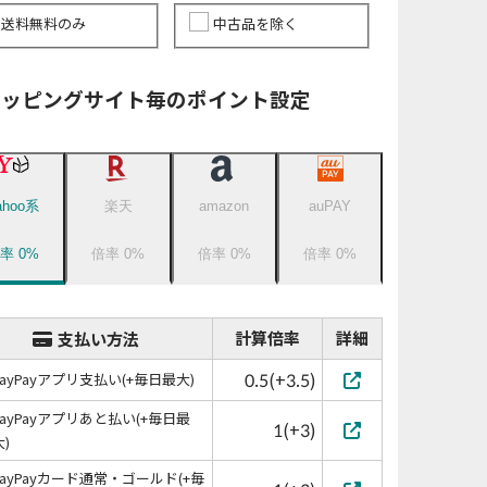
送料無料のみ
中古品を除く
ョッピングサイト毎のポイント設定
ahoo系
楽天
amazon
auPAY
倍率
0
%
倍率
0
%
倍率
0
%
倍率
0
%
計算倍率
詳細
支払い方法
0.5(+3.5)
PayPayアプリ支払い(+毎日最大)
PayPayアプリあと払い(+毎日最
1(+3)
大)
PayPayカード通常・ゴールド(+毎