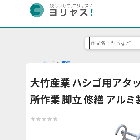
ホーム
家電
大竹産業 ハシゴ用アタッ
所作業 脚立 修繕 アルミ