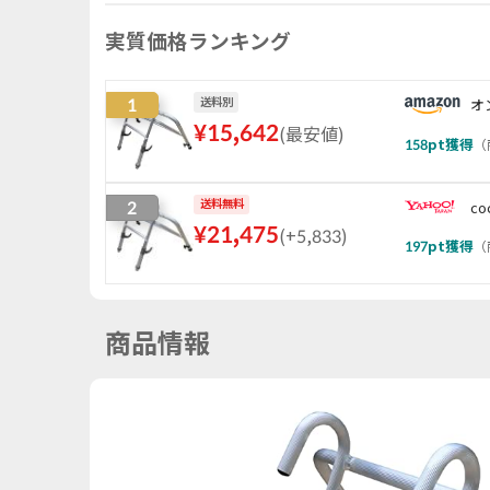
実質価格ランキング
1
送料別
オ
¥
15,642
(
最安値
)
158
pt獲得
（
2
送料無料
co
¥
21,475
(
+5,833
)
197
pt獲得
（
商品情報