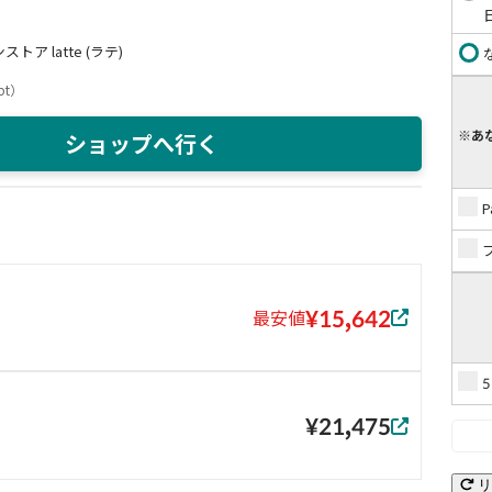
トア latte (ラテ)
pt
）
※あ
ショップへ行く
¥15,642
最安値
¥21,475
リ