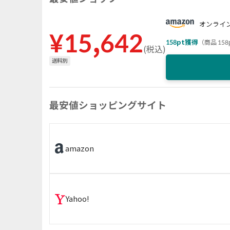
オンラインス
¥
15,642
158
pt獲得
（
商品 158
(
税込
)
送料別
最安値ショッピングサイト
amazon
Yahoo!