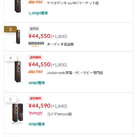
ヤマダデンキ au PAY マーケット店
1,349
pt獲得
3
送料別
¥
44,550
(
+1,800
)
オーディオ逸品館
4
送料無料
¥
44,550
(
+1,800
)
Joshin web 家電・PC・ホビー専門店
449
pt獲得
5
送料無料
¥
44,590
(
+1,840
)
コジマYahoo!店
409
pt獲得