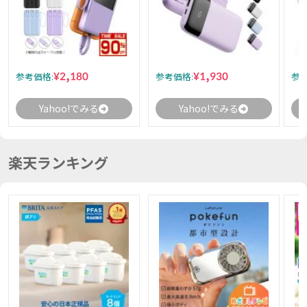
¥2,180
¥1,930
参考価格:
参考価格:
参考
Yahoo!でみる
Yahoo!でみる
楽天ランキング