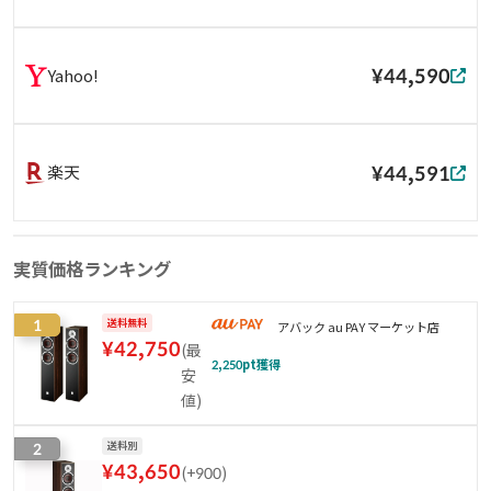
¥44,590
Yahoo!
¥44,591
楽天
実質価格ランキング
1
送料無料
アバック au PAY マーケット店
¥
42,750
(
最
2,250
pt獲得
安
値
)
2
送料別
¥
43,650
(
+900
)