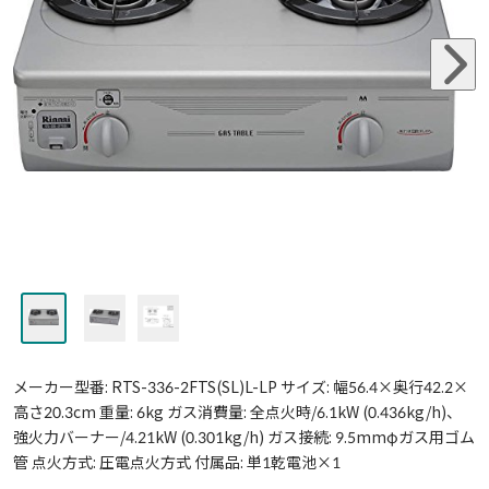
メーカー型番: RTS-336-2FTS(SL)L-LP サイズ: 幅56.4×奥行42.2×
高さ20.3cm 重量: 6kg ガス消費量: 全点火時/6.1kW (0.436kg/h)、
強火力バーナー/4.21kW (0.301kg/h) ガス接続: 9.5mmφガス用ゴム
管 点火方式: 圧電点火方式 付属品: 単1乾電池×1