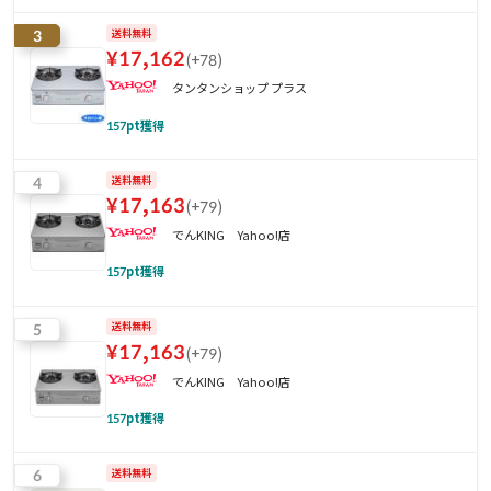
3
送料無料
¥
17,162
(
+78
)
タンタンショップ プラス
157
pt獲得
4
送料無料
¥
17,163
(
+79
)
でんKING Yahoo!店
157
pt獲得
5
送料無料
¥
17,163
(
+79
)
でんKING Yahoo!店
157
pt獲得
6
送料無料