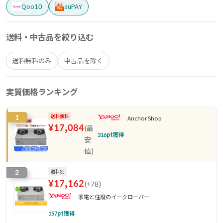
Qoo10
auPAY
送料・中古品を絞り込む
送料無料のみ
中古品を除く
実質価格ランキング
1
送料無料
Anchor Shop
¥
17,084
(
最
316
pt獲得
安
値
)
2
送料別
¥
17,162
(
+78
)
家電と住設のイークローバー
157
pt獲得