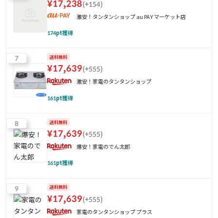
¥
17,238
(
+154
)
激安！タンタンショップ au PAY マーケット店
174
pt獲得
7
送料無料
¥
17,639
(
+555
)
激安！家電のタンタンショップ
161
pt獲得
8
送料無料
¥
17,639
(
+555
)
爆安！家電のでん太郎
161
pt獲得
9
送料無料
¥
17,639
(
+555
)
家電のタンタンショップ プラス