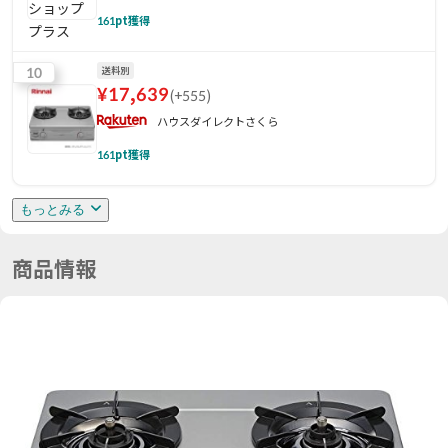
161
pt獲得
10
送料別
¥
17,639
(
+555
)
ハウスダイレクトさくら
161
pt獲得
もっとみる
商品情報