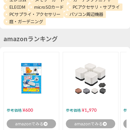
ELECOM
microSDカード
PCアクセサリ・サプライ
PCサプライ・アクセサリー
パソコン周辺機器
庭・ガーデニング
amazonランキング
¥600
¥1,970
参考価格:
参考価格:
参考
amazonでみる
amazonでみる