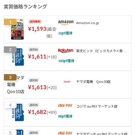
実質価格ランキング
1
送料無料
Amazon.co.jp
¥
1,593
(
最安
16
pt獲得
値
)
2
送料別
楽天ビック（ビックカメラ×楽
¥
1,611
(
+18
)
天）
160
pt獲得
3
送料別
ヤマダ電機 Qoo10店
¥
1,613
(
+20
)
4
送料別
コジマ au PAY マーケット店
¥
1,682
(
+89
)
88
pt獲得
5
送料別
ヤマダデンキ au PAY マーケット店