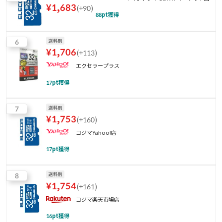
¥
1,683
(
+90
)
88
pt獲得
6
送料別
¥
1,706
(
+113
)
エクセラープラス
17
pt獲得
7
送料別
¥
1,753
(
+160
)
コジマYahoo!店
17
pt獲得
8
送料別
¥
1,754
(
+161
)
コジマ楽天市場店
16
pt獲得