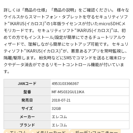
詳しくは「商品の仕様」「商品の説明」をご確認ください。 様々な
ウイルスからスマートフォン・タブレットを守るセキュリティソフ
ト“IKARUS(イカロス)”の1年版ライセンスが付いたmicroSDHCメ
モリカードです。 セキュリティソフト“IKARUS(イカロス)”は、初
めての方でもインストール/設定が簡単にできるチュートリアルウ
ィザードで、理解しながら簡単にセットアップ可能です。 セキュリ
ティソフト“IKARUS(イカロス)”が、悪意あるアプリを常時監視し、
隔離/駆除します。 紛失時などにSMSでコマンドを送ると端末ロッ
クやデータ消去ができるリモートコントロール機能が付いていま
す。
JANコード
4953103366367
型番
MF-MS032GU11IKA
発売日
2018-07-21
サイズ
32GB
メーカー
エレコム
ブランド
エレコム
エレコム
メモリーカード
ガーデンファニチャー