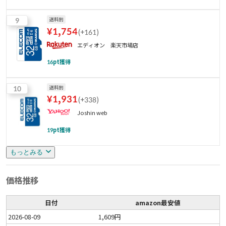
9
送料別
¥
1,754
(
+161
)
エディオン 楽天市場店
16
pt獲得
10
送料別
¥
1,931
(
+338
)
Joshin web
19
pt獲得
もっとみる
価格推移
日付
amazon最安値
2026-08-09
1,609円