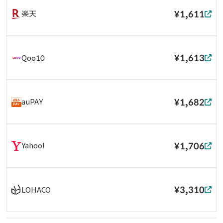
¥1,611
楽天
¥1,613
Qoo10
¥1,682
auPAY
¥1,706
Yahoo!
¥3,310
LOHACO