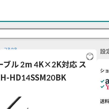
ル、コネクタ
設
ケーブル 2m 4K×2K対応 ス
シ
-HD14SSM20BK
送