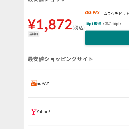
ムラウチドッ
¥
1,872
18
pt獲得
（
商品 18pt
）
(
税込
)
送料別
最安値ショッピングサイト
auPAY
Yahoo!