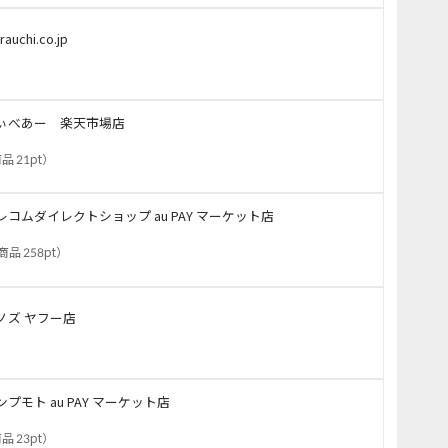
rauchi.co.jp
ぃべあー 楽天市場店
品 21pt
）
レコムダイレクトショップ au PAY マーケット店
商品 258pt
）
ノズ ヤフー店
ンプモト au PAY マーケット店
品 23pt
）