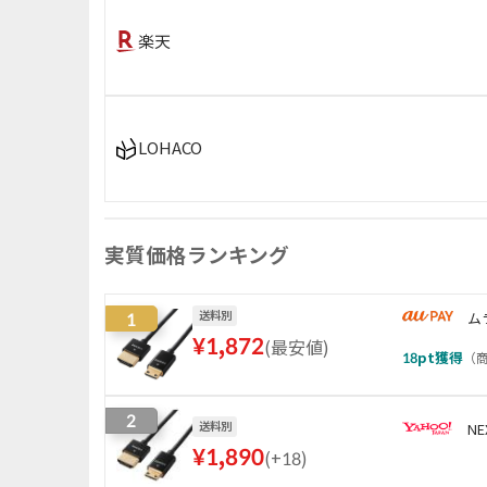
楽天
LOHACO
実質価格ランキング
1
送料別
ム
¥
1,872
(
最安値
)
18
pt獲得
（
商
2
送料別
NE
¥
1,890
(
+18
)