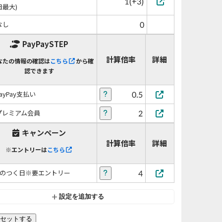
1(+3)
日最大)
0
なし
PayPaySTEP
計算倍率
詳細
なたの情報の確認は
こちら
から確
認できます
0.5
PayPay支払い
2
プレミアム会員
キャンペーン
計算倍率
詳細
※エントリーは
こちら
4
5のつく日※要エントリー
設定を追加する
セットする