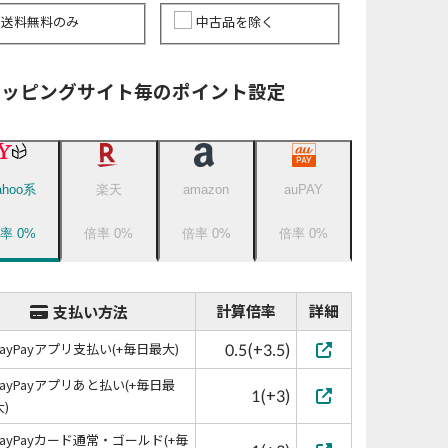
送料無料のみ
中古品を除く
ョッピングサイト毎のポイント設定
ahoo系
楽天
amazon
auPAY
倍率
0
%
倍率
0
%
倍率
0
%
倍率
0
%
計算倍率
詳細
支払い方法
0.5(+3.5)
PayPayアプリ支払い(+毎日最大)
PayPayアプリあと払い(+毎日最
1(+3)
大)
PayPayカード通常・ゴールド(+毎