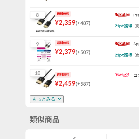
8
送料無料
Pr
¥
2,359
(
+487
)
21
pt獲得
（
商
9
送料無料
A
¥
2,379
(
+507
)
21
pt獲得
（
商
10
送料無料
コ
¥
2,459
(
+587
)
もっとみる
類似商品