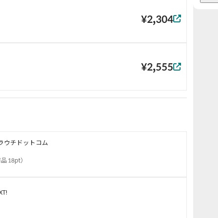
¥2,304
¥2,555
ラウチドットコム
品 18pt
）
XT!