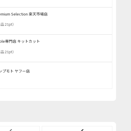
emium Selection 楽天市場店
品 21pt
）
pple専門店 キットカット
品 21pt
）
ンプモト ヤフー店