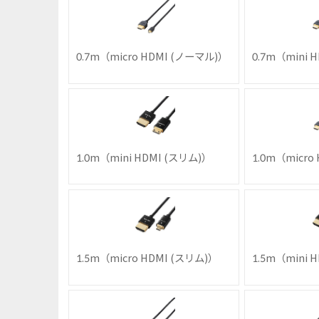
0.7m（micro HDMI (ノーマル)）
0.7m（mini 
1.0m（mini HDMI (スリム)）
1.0m（micro
1.5m（micro HDMI (スリム)）
1.5m（mini 