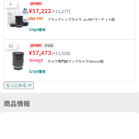
9
送料無料
¥
57,222
(
+11,277
)
フラッグシップカメラ. au PAY マーケット店
578
pt獲得
10
送料無料
中古品
¥
57,473
(
+11,528
)
カメラ専門店マップカメラYahoo!店
527
pt獲得
もっとみる
商品情報