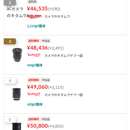
2
送料別
¥
46,535
(
+590
)
カメラのキタムラ
2,215
pt獲得
3
送料無料
中古品
¥
48,436
(
+2,491
)
カメラのキタムラヤフー店
444
pt獲得
4
送料無料
中古品
¥
49,060
(
+3,115
)
カメラのキタムラヤフー店
450
pt獲得
5
送料無料
中古品
¥
50,800
(
+4,855
)