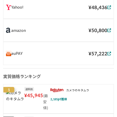
¥48,436
Yahoo!
¥50,800
amazon
¥57,222
auPAY
実質価格ランキング
1
送料別
カメラのキタムラ
¥
45,945
(
最
2,185
pt獲得
安
値
)