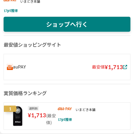
いまどき本舗
17
pt獲得
ショップへ行く
最安値ショッピングサイト
¥1,713
auPAY
最安値
実質価格ランキング
1
送料別
いまどき本舗
¥
1,713
(
最安
17
pt獲得
値
)