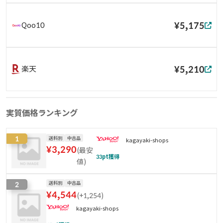
¥5,175
Qoo10
¥5,210
楽天
実質価格ランキング
1
送料別
中古品
kagayaki-shops
¥
3,290
(
最安
33
pt獲得
値
)
2
送料別
中古品
¥
4,544
(
+1,254
)
kagayaki-shops