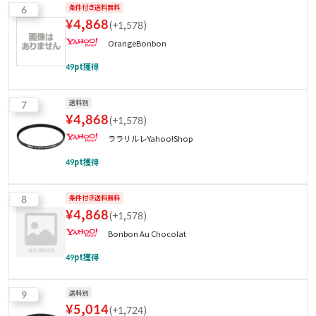
6
条件付き送料無料
¥
4,868
(
+1,578
)
OrangeBonbon
49
pt獲得
7
送料別
¥
4,868
(
+1,578
)
ララリルレYahoo!Shop
49
pt獲得
8
条件付き送料無料
¥
4,868
(
+1,578
)
Bonbon Au Chocolat
49
pt獲得
9
送料別
¥
5,014
(
+1,724
)