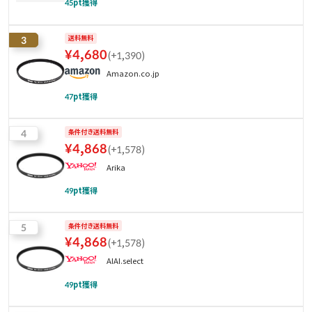
45
pt獲得
3
送料無料
¥
4,680
(
+1,390
)
Amazon.co.jp
47
pt獲得
4
条件付き送料無料
¥
4,868
(
+1,578
)
Arika
49
pt獲得
5
条件付き送料無料
¥
4,868
(
+1,578
)
AIAI.select
49
pt獲得