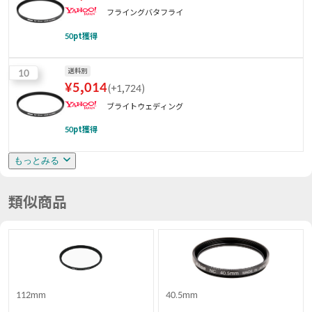
フライングバタフライ
50
pt獲得
10
送料別
¥
5,014
(
+1,724
)
ブライトウェディング
50
pt獲得
もっとみる
類似商品
112mm
40.5mm