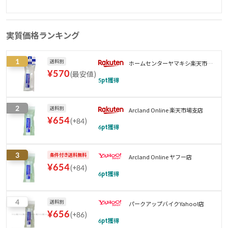
実質価格ランキング
1
送料別
ホームセンターヤマキシ楽天市場
¥
570
(
最安値
)
店
5
pt獲得
2
送料別
Arcland Online 楽天市場支店
¥
654
(
+84
)
6
pt獲得
3
条件付き送料無料
Arcland Online ヤフー店
¥
654
(
+84
)
6
pt獲得
4
送料別
パークアップバイクYahoo!店
¥
656
(
+86
)
6
pt獲得