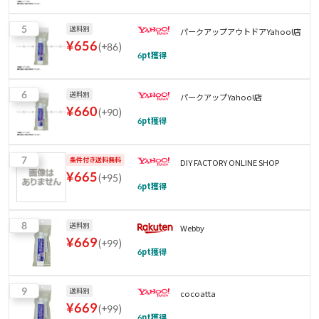
5
送料別
パークアップアウトドアYahoo!店
¥
656
(
+86
)
6
pt獲得
6
送料別
パークアップYahoo!店
¥
660
(
+90
)
6
pt獲得
7
条件付き送料無料
DIY FACTORY ONLINE SHOP
¥
665
(
+95
)
6
pt獲得
8
送料別
Webby
¥
669
(
+99
)
6
pt獲得
9
送料別
cocoatta
¥
669
(
+99
)
6
pt獲得