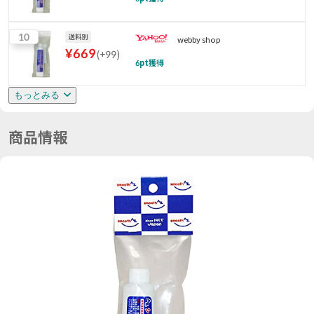
10
送料別
webby shop
¥
669
(
+99
)
6
pt獲得
もっとみる
商品情報