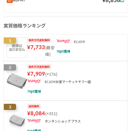
実質価格ランキング
1
条件付き送料無料
ECJOY!
¥
7,733
(
最安
78
pt獲得
値
)
2
条件付き送料無料
¥
7,909
(
+176
)
ECJOY!お宝マーケットヤフー店
79
pt獲得
3
送料無料
¥
8,084
(
+351
)
タンタンショップ プラス
81
pt獲得