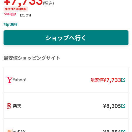
¥
7,733
(
税込
)
条件付き送料無料
ECJOY!
78
pt獲得
ショップへ行く
最安値ショッピングサイト
¥7,733
Yahoo!
最安値
¥8,305
楽天
¥8,856
auPAY