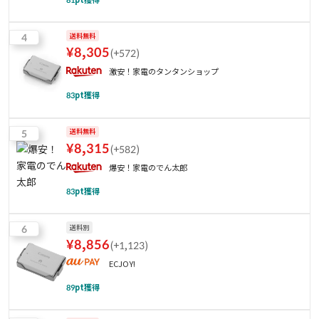
4
送料無料
¥
8,305
(
+572
)
激安！家電のタンタンショップ
83
pt獲得
5
送料無料
¥
8,315
(
+582
)
爆安！家電のでん太郎
83
pt獲得
6
送料別
¥
8,856
(
+1,123
)
ECJOY!
89
pt獲得