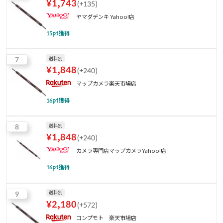
¥
1,743
(
+135
)
ヤマダデンキ Yahoo!店
15
pt獲得
7
送料別
¥
1,848
(
+240
)
マップカメラ楽天市場店
16
pt獲得
8
送料別
¥
1,848
(
+240
)
カメラ専門店マップカメラYahoo!店
16
pt獲得
9
送料別
¥
2,180
(
+572
)
コンプモト 楽天市場店