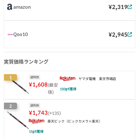
¥2,319
amazon
¥2,945
Qoo10
実質価格ランキング
1
送料別
ヤマダ電機 楽天市場店
¥
1,608
(
最安
150
pt獲得
値
)
2
送料別
¥
1,743
(
+135
)
楽天ビック（ビックカメラ×楽天）
15
pt獲得