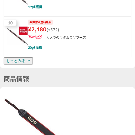
19
pt獲得
10
条件付き送料無料
¥
2,180
(
+572
)
カメラのキタムラヤフー店
20
pt獲得
もっとみる
商品情報