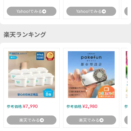
Yahoo!でみる
Yahoo!でみる
楽天ランキング
¥7,990
¥2,980
参考価格:
参考価格:
参考
楽天でみる
楽天でみる