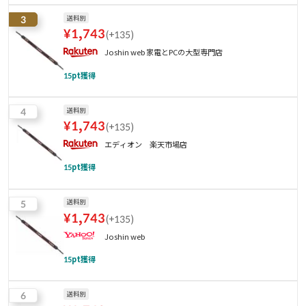
3
送料別
¥
1,743
(
+135
)
Joshin web 家電とPCの大型専門店
15
pt獲得
4
送料別
¥
1,743
(
+135
)
エディオン 楽天市場店
15
pt獲得
5
送料別
¥
1,743
(
+135
)
Joshin web
15
pt獲得
6
送料別