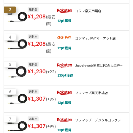
3
送料別
コジマ楽天市場店
¥
1,208
(
最安
12
pt獲得
値
)
4
送料別
コジマ au PAY マーケット店
¥
1,208
(
最安
12
pt獲得
値
)
5
送料別
Joshin web 家電とPCの大型専門
¥
1,230
(
+22
)
店
130
pt獲得
6
送料別
ソフマップ楽天市場店
¥
1,307
(
+99
)
13
pt獲得
7
送料別
ソフマップ デジタルコレクショ
¥
1,307
(
+99
)
ン
13
pt獲得