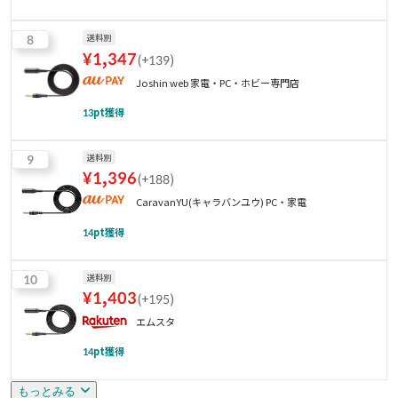
8
送料別
¥
1,347
(
+139
)
Joshin web 家電・PC・ホビー専門店
13
pt獲得
9
送料別
¥
1,396
(
+188
)
CaravanYU(キャラバンユウ) PC・家電
14
pt獲得
10
送料別
¥
1,403
(
+195
)
エムスタ
14
pt獲得
もっとみる