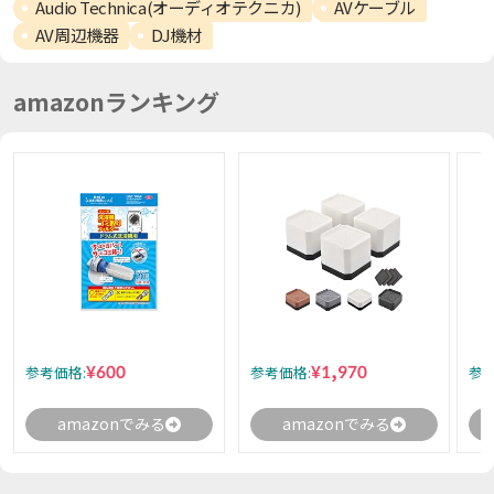
Audio Technica(オーディオテクニカ)
AVケーブル
AV周辺機器
DJ機材
amazonランキング
¥600
¥1,970
参考価格:
参考価格:
参考
amazonでみる
amazonでみる