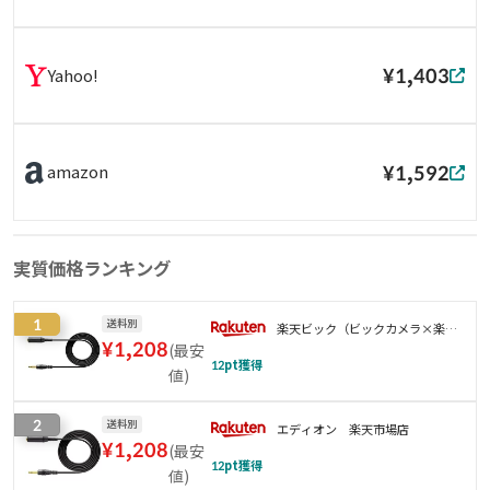
¥1,403
Yahoo!
¥1,592
amazon
実質価格ランキング
1
送料別
楽天ビック（ビックカメラ×楽
¥
1,208
(
最安
天）
12
pt獲得
値
)
2
送料別
エディオン 楽天市場店
¥
1,208
(
最安
12
pt獲得
値
)