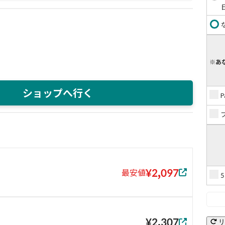
※あ
ショップへ行く
¥2,097
最安値
¥2,307
リ