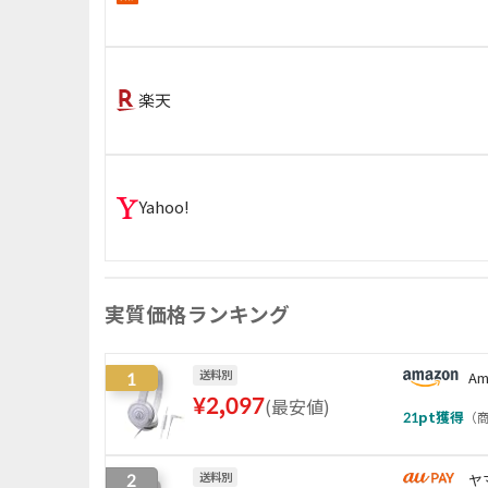
楽天
Yahoo!
実質価格ランキング
1
送料別
Am
¥
2,097
(
最安値
)
21
pt獲得
（
商
2
送料別
ヤ