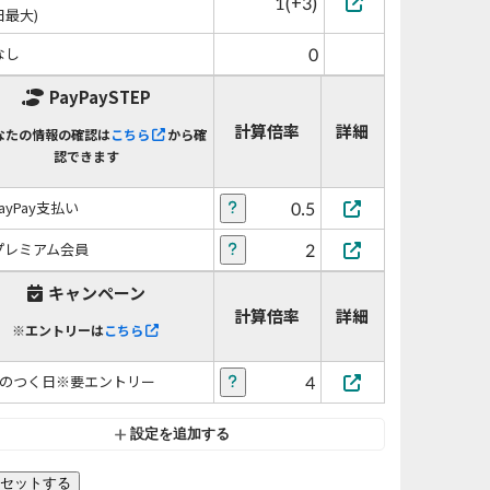
1(+3)
日最大)
0
なし
PayPaySTEP
計算倍率
詳細
なたの情報の確認は
こちら
から確
認できます
0.5
PayPay支払い
2
プレミアム会員
キャンペーン
計算倍率
詳細
※エントリーは
こちら
4
5のつく日※要エントリー
設定を追加する
セットする