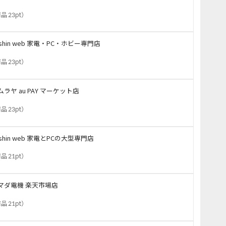
品 23pt
）
oshin web 家電・PC・ホビー専門店
品 23pt
）
ムラヤ au PAY マーケット店
品 23pt
）
oshin web 家電とPCの大型専門店
品 21pt
）
マダ電機 楽天市場店
品 21pt
）