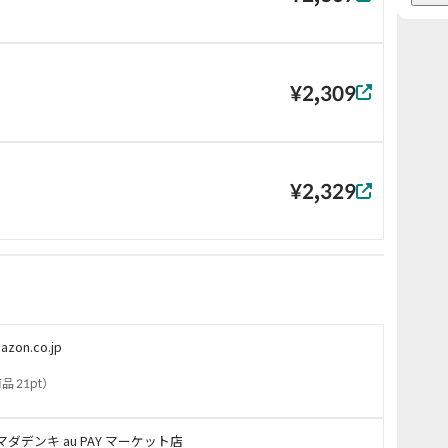
¥2,309
¥2,329
azon.co.jp
品 21pt
）
マダデンキ au PAY マーケット店