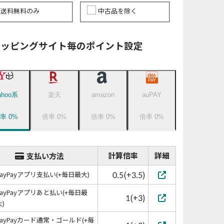
送料無料のみ
中古品を除く
ョッピングサイト毎のポイント設定
ahoo系
楽天
amazon
auPAY
倍率
0
%
倍率
0
%
倍率
0
%
倍率
0
%
計算倍率
詳細
支払い方法
0.5(+3.5)
PayPayアプリ支払い(+毎日最大)
PayPayアプリあと払い(+毎日最
1(+3)
大)
PayPayカード通常・ゴールド(+毎