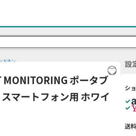
ッドホン
設
EET MONITORING ポータブ
シ
 スマートフォン用 ホワイ
送