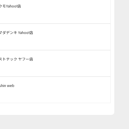
クモYahoo!店
マダデンキ Yahoo!店
ストテック ヤフー店
shin web