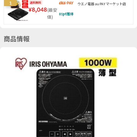
1
送料無料
ウエノ電器 au PAY マーケット店
¥
8,048
(
最安
81
pt獲得
値
)
商品情報