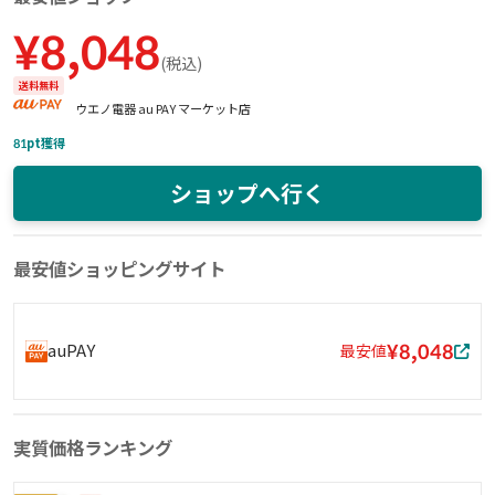
¥
8,048
(
税込
)
送料無料
ウエノ電器 au PAY マーケット店
81
pt獲得
ショップへ行く
最安値ショッピングサイト
¥8,048
auPAY
最安値
実質価格ランキング