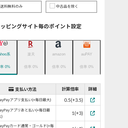
送料無料のみ
中古品を除く
ョッピングサイト毎のポイント設定
ahoo系
楽天
amazon
auPAY
倍率
0
%
倍率
0
%
倍率
0
%
倍率
0
%
計算倍率
詳細
支払い方法
0.5(+3.5)
PayPayアプリ支払い(+毎日最大)
PayPayアプリあと払い(+毎日最
1(+3)
大)
PayPayカード通常・ゴールド(+毎