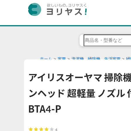
ホーム
家電
洗濯機、掃除機、生活家電
掃
アイリスオーヤマ 掃除機
ンヘッド 超軽量 ノズル 付
BTA4-P
4