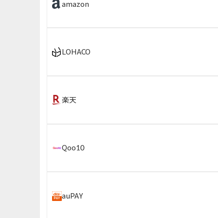
amazon
LOHACO
楽天
Qoo10
auPAY