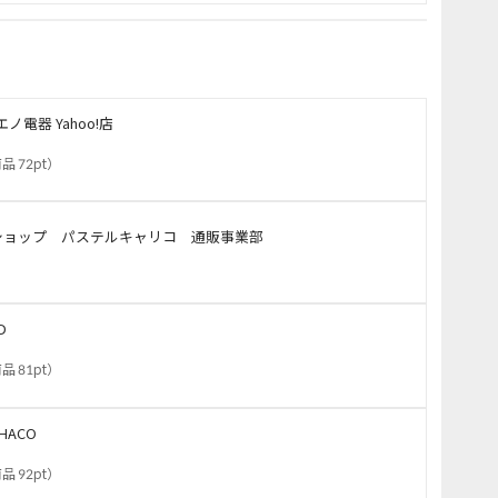
エノ電器 Yahoo!店
品 72pt
）
ショップ パステルキャリコ 通販事業部
D
品 81pt
）
HACO
品 92pt
）