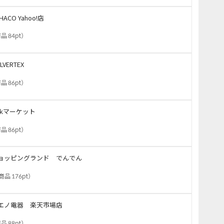
HACO Yahoo!店
品 84pt
）
LVERTEX
品 86pt
）
ilkマーケット
品 86pt
）
ョッピングランド でんでん
商品 176pt
）
エノ電器 楽天市場店
品 88pt
）