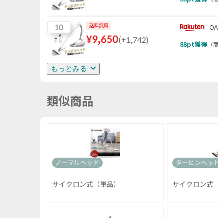
10
送料無料
OA
¥
9,650
(
+1,742
)
88
pt獲得
（
商
もっとみる
類似商品
ノーマルヘッド
タービンヘッ
サイクロン式（単品）
サイクロン式