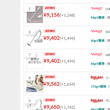
5
送料無料
LO
¥
9,156
(
+1,248
)
84
pt獲得
（
商
6
送料無料
SO
¥
9,402
(
+1,494
)
86
pt獲得
（
商
7
送料無料
m
¥
9,402
(
+1,494
)
86
pt獲得
（
商
8
送料無料
シ
¥
9,562
(
+1,654
)
176
pt獲得
（
9
送料無料
ウ
¥
9,650
(
+1,742
)
88
pt獲得
（
商