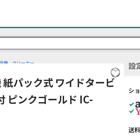
除機、クリーナー
設
 紙パック式 ワイドタービ
シ
 ピンクゴールド IC-
送