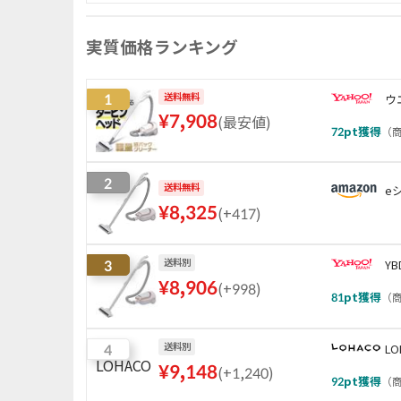
実質価格ランキング
1
送料無料
ウ
¥
7,908
(
最安値
)
72
pt獲得
（
商
2
送料無料
e
¥
8,325
(
+417
)
3
送料別
YB
¥
8,906
(
+998
)
81
pt獲得
（
商
4
送料別
LO
¥
9,148
(
+1,240
)
92
pt獲得
（
商