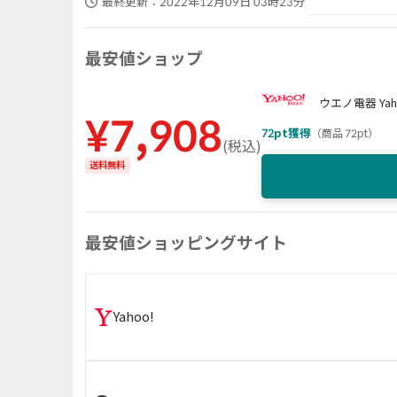
最終更新：
2022年12月09日 03時23分
最安値ショップ
ウエノ電器 Yah
¥
7,908
72
pt獲得
（
商品 72pt
）
(
税込
)
送料無料
最安値ショッピングサイト
Yahoo!