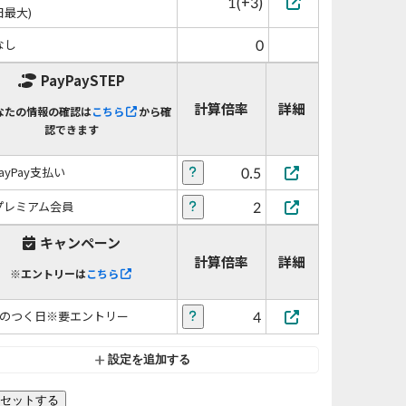
1(+3)
日最大)
0
なし
PayPaySTEP
計算倍率
詳細
なたの情報の確認は
こちら
から確
認できます
0.5
PayPay支払い
2
プレミアム会員
キャンペーン
計算倍率
詳細
※エントリーは
こちら
4
5のつく日※要エントリー
設定を追加する
セットする