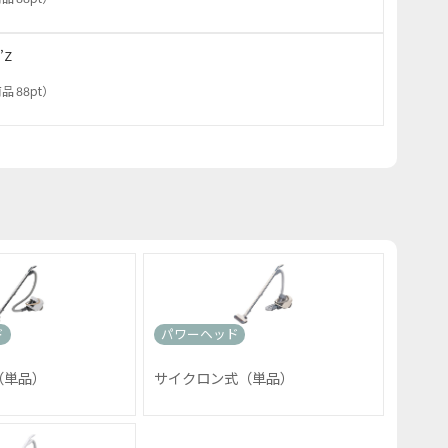
’Z
品 88pt
）
ド
パワーヘッド
（単品）
サイクロン式（単品）