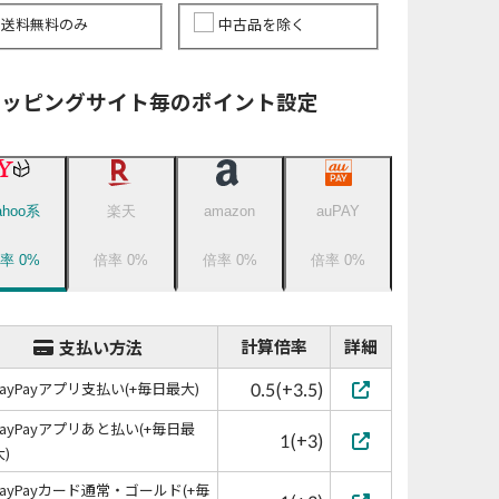
送料無料のみ
中古品を除く
ョッピングサイト毎のポイント設定
ahoo系
楽天
amazon
auPAY
倍率
0
%
倍率
0
%
倍率
0
%
倍率
0
%
計算倍率
詳細
支払い方法
0.5(+3.5)
PayPayアプリ支払い(+毎日最大)
PayPayアプリあと払い(+毎日最
1(+3)
大)
PayPayカード通常・ゴールド(+毎