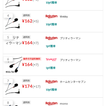
10
pt獲得
4
送料別
Webby
¥
162
(
+5
)
10
pt獲得
5
送料別
プリティウーマン
¥
164
(
+7
)
1
pt獲得
6
条件付き送料無料
プリティウーマン
¥
164
(
+7
)
1
pt獲得
7
送料別
ホームセンターセブン
¥
174
(
+17
)
10
pt獲得
8
送料別
mono