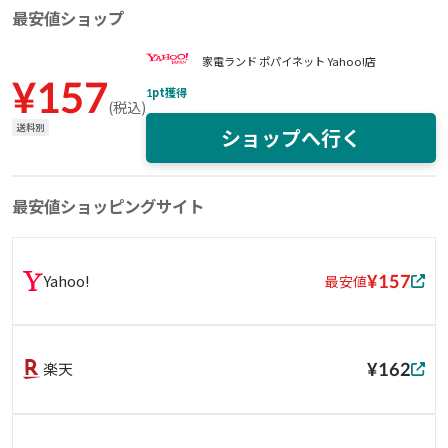
最安値ショップ
家電ランド ポパイネット Yahoo!店
¥
157
1
pt獲得
(
税込
)
送料別
ショップへ行く
最安値ショッピングサイト
¥157
Yahoo!
最安値
¥162
楽天