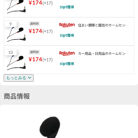
¥
174
(
+17
)
10
pt獲得
9
送料別
住まい健康と園芸のホームセンタ
¥
174
(
+17
)
ー
10
pt獲得
10
送料別
カー用品・日用品のホームセンタ
¥
174
(
+17
)
ー
10
pt獲得
もっとみる
商品情報