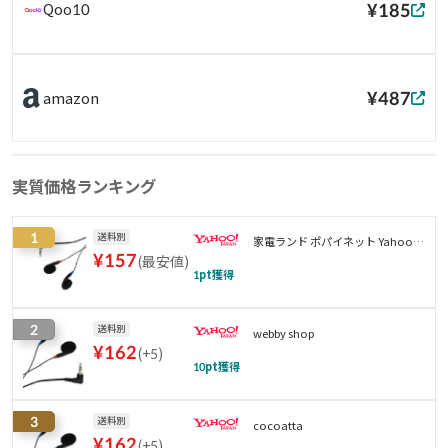
¥185
Qoo10
¥487
amazon
実質価格ランキング
1
送料別
家電ランド ポパイネット Yahoo!
¥
157
(
最安値
)
店
1
pt獲得
2
送料別
webby shop
¥
162
(
+5
)
10
pt獲得
3
送料別
cocoatta
¥
162
(
+5
)