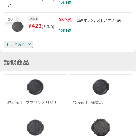
4
pt獲得
10
送料別
西新オレンジストア ヤフー店
¥
423
(
+206
)
4
pt獲得
もっとみる
類似商品
37mm用（アマゾンオリジナ
37mm用（通常品）
ル）