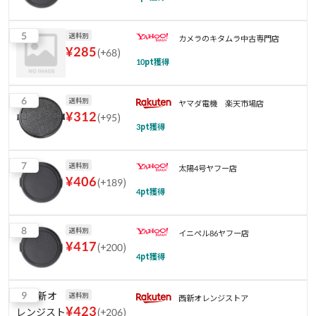
5
送料別
カメラのキタムラ中古専門店
¥
285
(
+68
)
10
pt獲得
6
送料別
ヤマダ電機 楽天市場店
¥
312
(
+95
)
3
pt獲得
7
送料別
太陽4号ヤフー店
¥
406
(
+189
)
4
pt獲得
8
送料別
イニペル86ヤフー店
¥
417
(
+200
)
4
pt獲得
9
送料別
西新オレンジストア
¥
423
(
+206
)