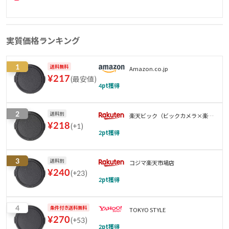
実質価格ランキング
1
送料無料
Amazon.co.jp
¥
217
(
最安値
)
4
pt獲得
2
送料別
楽天ビック（ビックカメラ×楽
¥
218
(
+1
)
天）
2
pt獲得
3
送料別
コジマ楽天市場店
¥
240
(
+23
)
2
pt獲得
4
条件付き送料無料
TOKYO STYLE
¥
270
(
+53
)
2
pt獲得