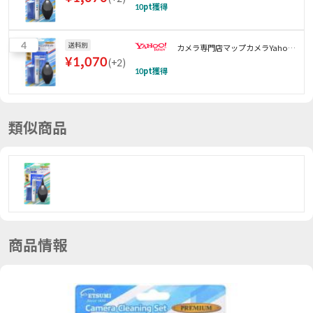
10
pt獲得
4
送料別
カメラ専門店マップカメラYahoo!
¥
1,070
(
+2
)
店
10
pt獲得
類似商品
商品情報