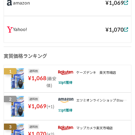
¥1,069
amazon
¥1,070
Yahoo!
実質価格ランキング
1
送料別
ケーズデンキ 楽天市場店
¥
1,068
(
最安
10
pt獲得
値
)
2
送料別
エツミオンラインショップ Etsumi
¥
1,069
(
+1
)
onlineshop
11
pt獲得
3
送料別
マップカメラ楽天市場店
¥
1,070
(
+2
)