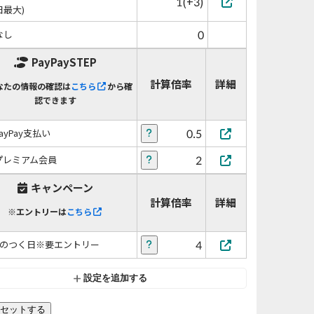
1(+3)
日最大)
0
なし
PayPaySTEP
計算倍率
詳細
なたの情報の確認は
こちら
から確
認できます
0.5
PayPay支払い
2
プレミアム会員
キャンペーン
計算倍率
詳細
※エントリーは
こちら
4
5のつく日※要エントリー
設定を追加する
セットする