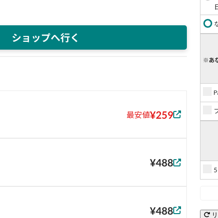
ショップへ行く
※あ
¥259
最安値
¥488
¥488
リ