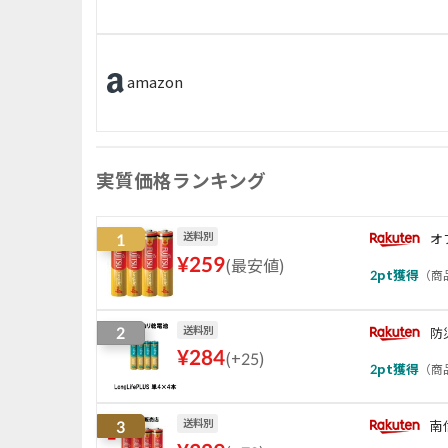
amazon
実質価格ランキング
1
送料別
オ
¥
259
(
最安値
)
2
pt獲得
（
商品
2
送料別
防
¥
284
(
+25
)
2
pt獲得
（
商品
3
送料別
南