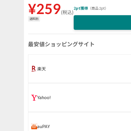
¥
259
2
pt獲得
（
商品 2pt
）
(
税込
)
送料別
最安値ショッピングサイト
楽天
Yahoo!
auPAY