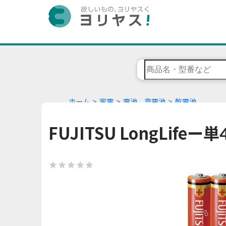
ホーム
家電
電池、充電池
乾電池
FUJITSU LongLifeー