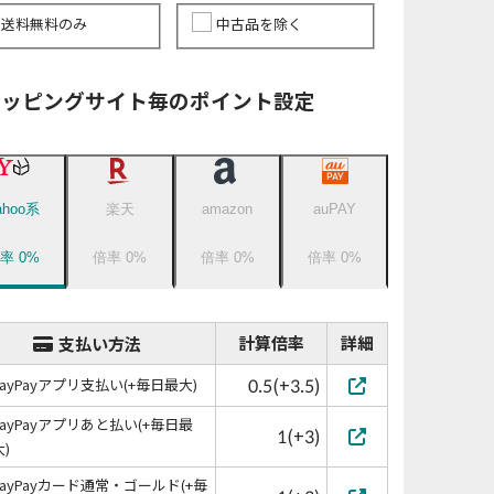
送料無料のみ
中古品を除く
ョッピングサイト毎のポイント設定
ahoo系
楽天
amazon
auPAY
倍率
0
%
倍率
0
%
倍率
0
%
倍率
0
%
計算倍率
詳細
支払い方法
0.5(+3.5)
PayPayアプリ支払い(+毎日最大)
PayPayアプリあと払い(+毎日最
1(+3)
大)
PayPayカード通常・ゴールド(+毎