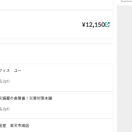
¥12,150
フィス ユー
 2pt
）
災備蓄の倉庫番！災害対策本舗
 2pt
）
信堂 楽天市場店