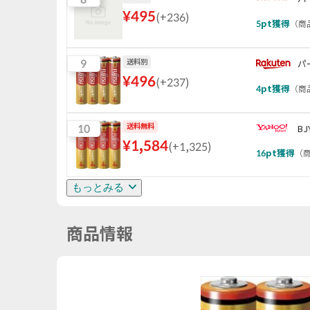
¥
495
(
+236
)
5
pt獲得
（
商品
9
送料別
パ
¥
496
(
+237
)
4
pt獲得
（
商品
10
送料無料
B
¥
1,584
(
+1,325
)
16
pt獲得
（
商
もっとみる
商品情報