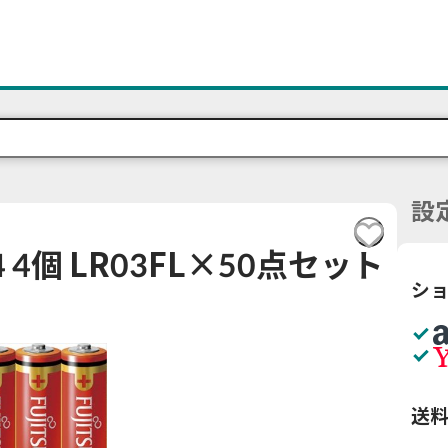
設
単4 4個 LR03FL×50点セット
シ
送