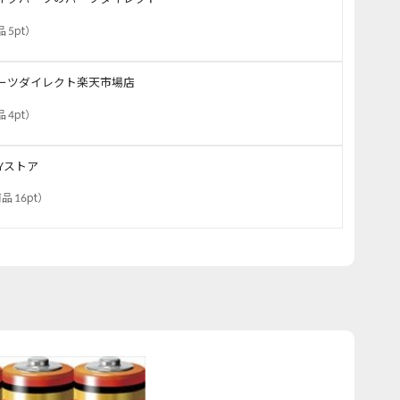
 5pt
）
ーツダイレクト楽天市場店
 4pt
）
JYストア
品 16pt
）