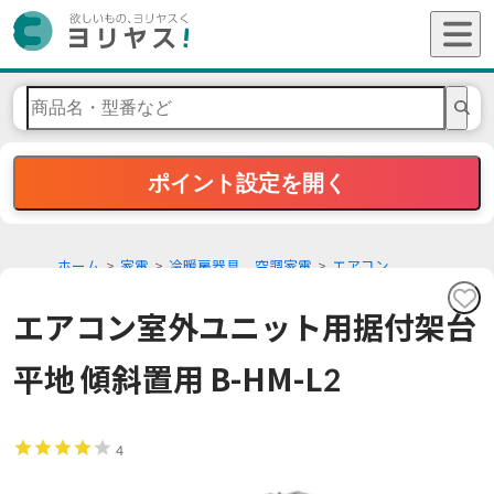
ポイント設定を開く
ホーム
家電
冷暖房器具 空調家電
エアコン
エアコン室外ユニット用据付架台
平地 傾斜置用 B-HM-L2
4