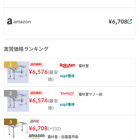
¥6,708
amazon
実質価格ランキング
1
送料無料
電材堂
¥
6,576
(
最安
66
pt獲得
値
)
2
送料無料
電材堂ヤフー店
¥
6,576
(
最安
66
pt獲得
値
)
3
送料別
¥
6,708
(
+132
)
電材堂・旧電電市場