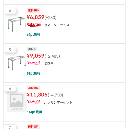
4
送料無料
¥
6,859
(
+283
)
ウォーターセンス
69
pt獲得
5
送料別
¥
9,059
(
+2,483
)
星空舎
91
pt獲得
6
送料無料
¥
11,306
(
+4,730
)
ルンルンマーケット
114
pt獲得
7
送料無料