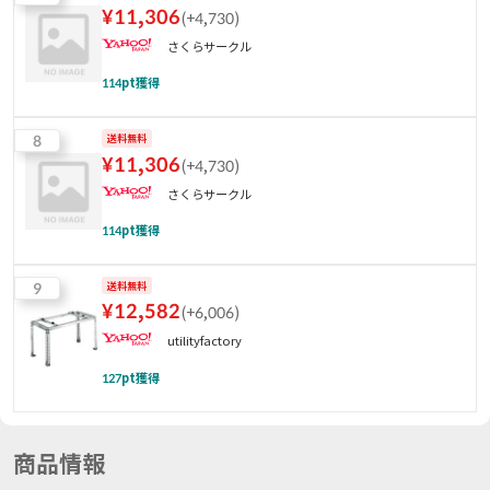
¥
11,306
(
+4,730
)
さくらサークル
114
pt獲得
8
送料無料
¥
11,306
(
+4,730
)
さくらサークル
114
pt獲得
9
送料無料
¥
12,582
(
+6,006
)
utilityfactory
127
pt獲得
商品情報