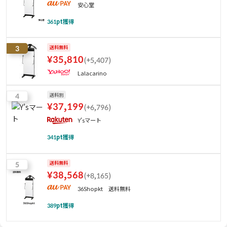
安心堂
361
pt獲得
3
送料無料
¥
35,810
(
+5,407
)
Lalacarino
4
送料別
¥
37,199
(
+6,796
)
Y’sマート
341
pt獲得
5
送料無料
¥
38,568
(
+8,165
)
36Shopkt 送料無料
389
pt獲得