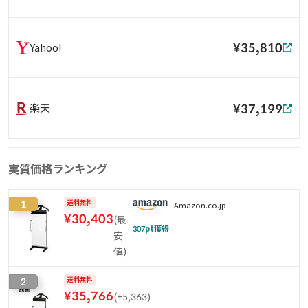
¥35,810
Yahoo!
¥37,199
楽天
実質価格ランキング
1
送料無料
Amazon.co.jp
¥
30,403
(
最
307
pt獲得
安
値
)
2
送料無料
¥
35,766
(
+5,363
)