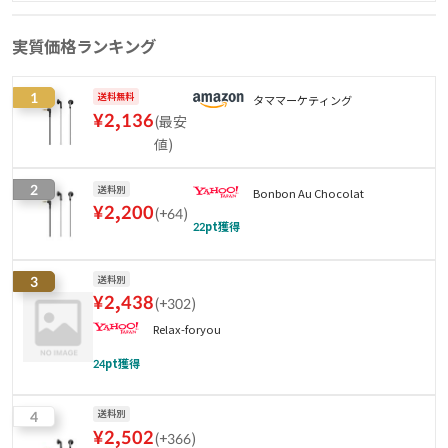
実質価格ランキング
1
送料無料
タママーケティング
¥
2,136
(
最安
値
)
2
送料別
Bonbon Au Chocolat
¥
2,200
(
+64
)
22
pt獲得
3
送料別
¥
2,438
(
+302
)
Relax-foryou
24
pt獲得
4
送料別
¥
2,502
(
+366
)