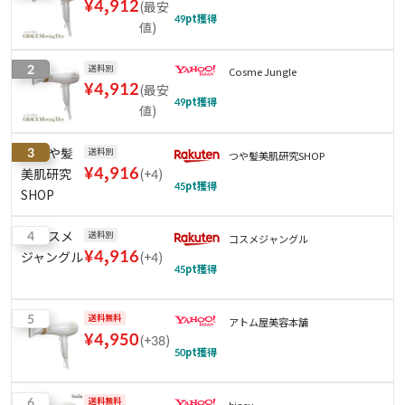
¥
4,912
(
最安
49
pt獲得
値
)
2
送料別
Cosme Jungle
¥
4,912
(
最安
49
pt獲得
値
)
3
送料別
つや髪美肌研究SHOP
¥
4,916
(
+4
)
45
pt獲得
4
送料別
コスメジャングル
¥
4,916
(
+4
)
45
pt獲得
5
送料無料
アトム屋美容本舗
¥
4,950
(
+38
)
50
pt獲得
6
送料無料