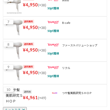
biasu
¥
4,950
(
+38
)
50
pt獲得
7
送料無料
B-cafe
¥
4,950
(
+38
)
50
pt獲得
8
送料無料
ファーストバリューショップ
¥
4,950
(
+38
)
50
pt獲得
9
送料無料
リクル
¥
4,950
(
+38
)
50
pt獲得
10
送料別
つや髪美肌研究ＳＨＯＰ
¥
4,961
(
+49
)
もっとみる