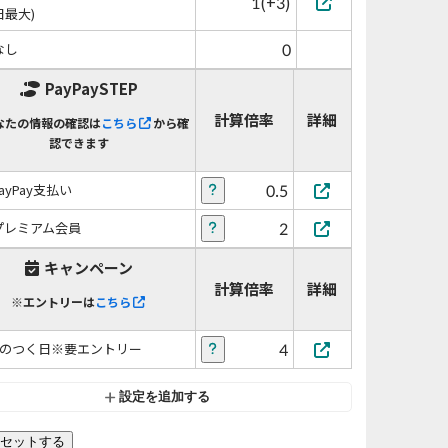
1(+3)
日最大)
0
なし
PayPaySTEP
計算倍率
詳細
なたの情報の確認は
こちら
から確
認できます
0.5
PayPay支払い
2
プレミアム会員
キャンペーン
計算倍率
詳細
※エントリーは
こちら
4
5のつく日※要エントリー
設定を追加する
セットする