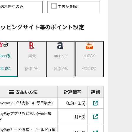
送料無料のみ
中古品を除く
ョッピングサイト毎のポイント設定
ahoo系
楽天
amazon
auPAY
倍率
0
%
倍率
0
%
倍率
0
%
倍率
0
%
計算倍率
詳細
支払い方法
0.5(+3.5)
PayPayアプリ支払い(+毎日最大)
PayPayアプリあと払い(+毎日最
1(+3)
大)
PayPayカード通常・ゴールド(+毎