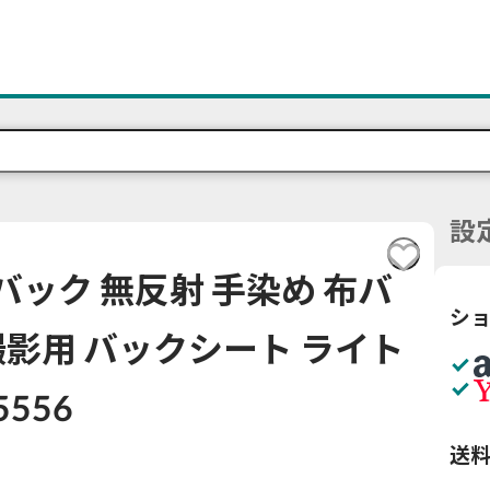
設
布バック 無反射 手染め 布バ
シ
影用 バックシート ライト
5556
送