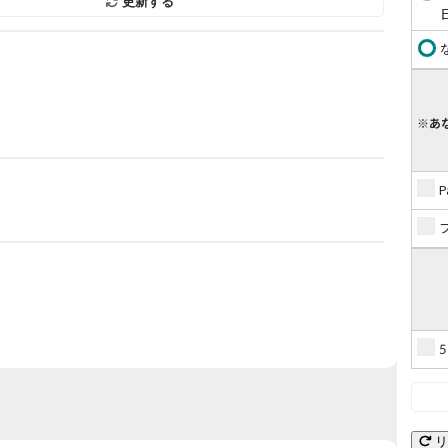
更新する
※あ
リ