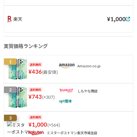
¥1,000
楽天
実質価格ランキング
1
送料無料
Amazon.co.jp
¥
436
(
最安値
)
2
送料無料
しもやな商店
¥
743
(
+307
)
6
pt獲得
3
送料無料
¥
1,000
(
+564
)
ミスターポストマン楽天市場支店