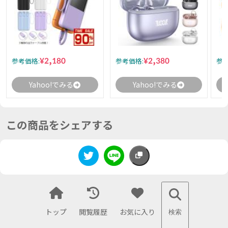
¥2,180
¥2,380
参考価格:
参考価格:
参考
Yahoo!でみる
Yahoo!でみる
この商品をシェアする
トップ
閲覧履歴
お気に入り
検索