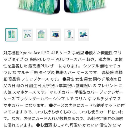
対応機種:Xperia Ace II SO-41B ケース 手帳型 ●優れた機能性:フリ
ップタイプ の 高級PUレザー PU レザーカバー 軽さ、弾力性、柔軟
性を重視した 最高級PUレザー になります。 シンプル 無地 ナチュ
ラル な マルチ 手帳 タイプの 携帯カバー ケース です。 高級感 高精
細 高品質 フリップケース です。 ●男性 女性 男女 問わず 敬老の日
父の日 母の日 誕生日 入学祝い 卒業祝い 就職祝い の プレゼント に
人気 スマホケース です。 マルチカバー 手帳型カバー ブックレザー
ケース ブックレザーカバー シンプル で スリム な マルチタイプ ス
マホカバー になります。 ●ケースの内側にカード収納ポケットが付
いていますので、いつも持ち歩くものに、いつも使うカードをいれ
て。なお、内側にカード入れが数枚あるので、名刺や定期券の収納
に優れています。 ●お洒落 おしゃれ 可愛い かわいい 個性的 な マ