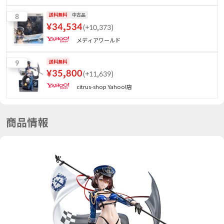
8
送料無料
中古品
¥
34,534
(
+10,373
)
メディアワールド
9
送料無料
¥
35,800
(
+11,639
)
citrus-shop Yahoo!店
商品情報