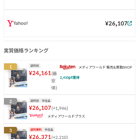
¥26,107
Yahoo!
実質価格ランキング
1
送料別
メディアワールド 販売&買取SHOP
¥
24,161
(
最
2,410
pt獲得
安
値
)
2
送料別
中古品
¥
26,107
(
+1,946
)
メディアワールドプラス
3
送料無料
中古品
¥
26,371
(
+2,210
)