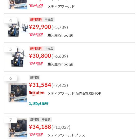
メディアワールド
4
送料無料
中古品
¥
29,900
(
+5,739
)
駿河屋Yahoo!店
5
送料無料
中古品
¥
30,800
(
+6,639
)
駿河屋Yahoo!店
6
送料別
¥
31,584
(
+7,423
)
メディアワールド 販売&買取SHOP
3,150
pt獲得
7
送料別
中古品
¥
34,188
(
+10,027
)
メディアワールドプラス